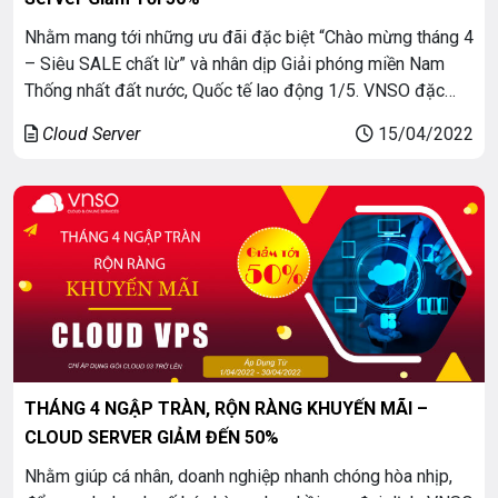
Nhằm mang tới những ưu đãi đặc biệt “Chào mừng tháng 4
– Siêu SALE chất lừ” và nhân dịp Giải phóng miền Nam
Thống nhất đất nước, Quốc tế lao động 1/5. VNSO đặc
biệt triển khai chương trình khuyến mãi dịch vụ thuê Cloud
Cloud Server
15/04/2022
Server nhằm giúp Quý khách hàng cải tiến công […]
THÁNG 4 NGẬP TRÀN, RỘN RÀNG KHUYẾN MÃI –
CLOUD SERVER GIẢM ĐẾN 50%
Nhằm giúp cá nhân, doanh nghiệp nhanh chóng hòa nhịp,