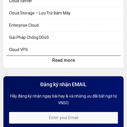
Cloud Server
Cloud Storage – Lưu Trữ Đám Mây
Enterprise Cloud
Giải Pháp Chống DDoS
Cloud VPS
Read more
Hosting Knowledge
Hướng Dẫn Mail G Suite
Đăng ký nhận EMAIL
Hướng dẫn Tên miền
Hãy đăng ký nhận ngay bài hay & và những ưu đãi bất ngờ từ
Kiến thức AI
VNSO.
Kiến Thức CDN & Cloud Security
Mỗi tuần 01 Server