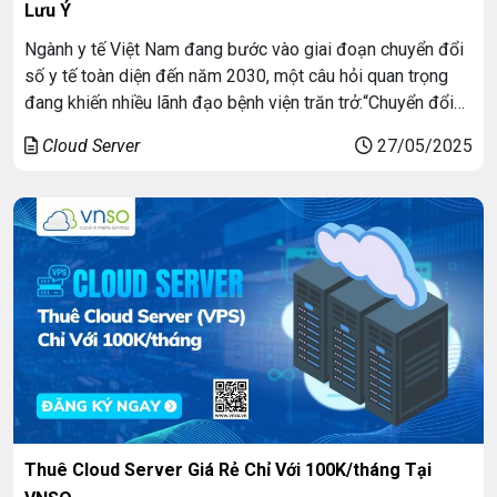
Lưu Ý
Ngành y tế Việt Nam đang bước vào giai đoạn chuyển đổi
số y tế toàn diện đến năm 2030, một câu hỏi quan trọng
đang khiến nhiều lãnh đạo bệnh viện trăn trở:“Chuyển đổi
số nên bắt đầu từ đâu để không làm gián đoạn hoạt động,
Cloud Server
27/05/2025
không gây xáo trộn hệ thống hiện […]
Thuê Cloud Server Giá Rẻ Chỉ Với 100K/tháng Tại