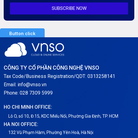
SUBSCRIBE NOW
Server AI
Server Dedicated (Máy chủ riêng)
Button click
Server GPU
Server Windows
Storage
CÔNG TY CỔ PHẦN CÔNG NGHỆ VNSO
Notification
Tax Code/Business Registration/QDT: 0313258141
Email: info@vnso.vn
Thông tin chung
Phone: 028 7309 5999
Thuê Chỗ Đặt Server
HO CHI MINH OFFICE:
Tin tức
Lô O, số 10, Đ.15, KDC Miếu Nổi, Phường Gia Định, TP. HCM
HA NOI OFFICE:
VNPT
132 Vũ Phạm Hàm, Phường Yên Hoà, Hà Nội