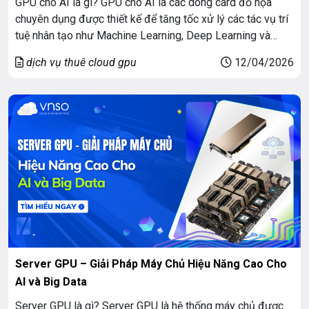
GPU cho AI là gì? GPU cho AI là các dòng card đồ họa
chuyên dụng được thiết kế để tăng tốc xử lý các tác vụ trí
tuệ nhân tạo như Machine Learning, Deep Learning và
phân tích dữ liệu lớn. Nhờ khả năng xử lý song song vượt
dịch vụ thuê cloud gpu
12/04/2026
trội, GPU cho AI giúp […]
Server GPU – Giải Pháp Máy Chủ Hiệu Năng Cao Cho
AI và Big Data
Server GPU là gì? Server GPU là hệ thống máy chủ được