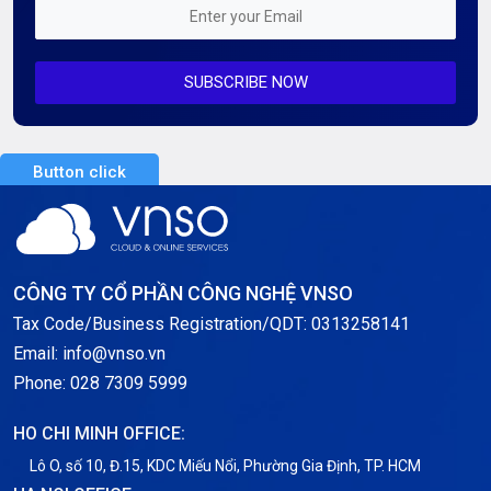
Mỗi tuần 01 Server
SUBSCRIBE NOW
Server AI
Server Dedicated (Máy chủ riêng)
Button click
Server GPU
Server Windows
Storage
CÔNG TY CỔ PHẦN CÔNG NGHỆ VNSO
Notification
Tax Code/Business Registration/QDT: 0313258141
Email: info@vnso.vn
Thông tin chung
Phone: 028 7309 5999
Thuê Chỗ Đặt Server
HO CHI MINH OFFICE:
Tin tức
Lô O, số 10, Đ.15, KDC Miếu Nổi, Phường Gia Định, TP. HCM