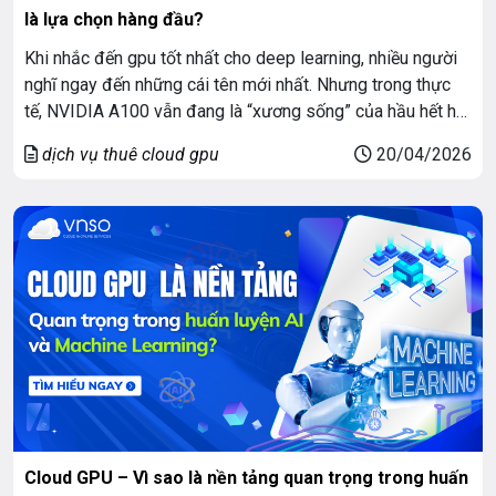
là lựa chọn hàng đầu?
Khi nhắc đến gpu tốt nhất cho deep learning, nhiều người
nghĩ ngay đến những cái tên mới nhất. Nhưng trong thực
tế, NVIDIA A100 vẫn đang là “xương sống” của hầu hết hệ
thống AI trên toàn cầu. Không phải ngẫu nhiên mà các
dịch vụ thuê cloud gpu
20/04/2026
công ty công nghệ lớn, các lab nghiên cứu AI […]
Cloud GPU – Vì sao là nền tảng quan trọng trong huấn