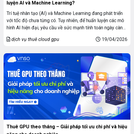
luyện AI và Machine Learning?
Trí tuệ nhân tạo (AI) và Machine Learning đang phát triển
với tốc độ chưa từng có. Tuy nhiên, để huấn luyện các mô
hình AI hiện đại, yêu cầu về sức mạnh tính toán ngày càng
lớn. Đây chính là lý do cloud GPU trở thành nền tảng không
dịch vụ thuê cloud gpu
19/04/2026
thể thiếu đối với doanh […]
Thuê GPU theo tháng – Giải pháp tối ưu chi phí và hiệu