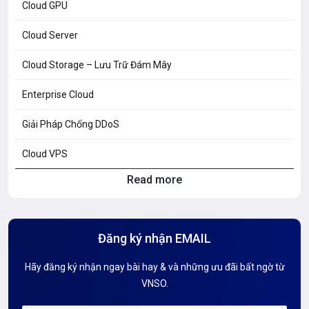
Cloud GPU
Cloud Server
Cloud Storage – Lưu Trữ Đám Mây
Enterprise Cloud
Giải Pháp Chống DDoS
Cloud VPS
Read more
Hosting Knowledge
Hướng Dẫn Mail G Suite
Đăng ký nhận EMAIL
Hướng dẫn Tên miền
Hãy đăng ký nhận ngay bài hay & và những ưu đãi bất ngờ từ
Kiến thức AI
VNSO.
Kiến Thức CDN & Cloud Security