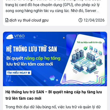
trang bị card đồ họa chuyên dụng (GPU), cho phép xử lý
song song hàng nghìn tác vụ cùng lúc. Nhờ đó, Server
GPU vượt trội hơn CPU truyền thống trong các bài toán yêu
dịch vụ thuê cloud gpu
12/04/2026
cầu hiệu năng cao như trí tuệ nhân […]
Hệ thống lưu trữ SAN – Bí quyết nâng cấp hạ tầng lưu
trữ lên tầm cao mới
Trong thời đại dữ liệu bùng nổ, việc lưu trữ và quản lý dữ