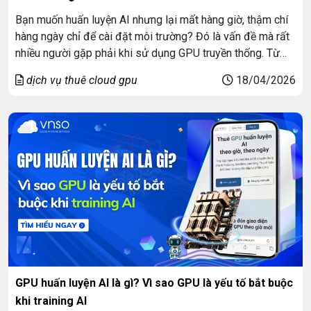
Bạn muốn huấn luyện AI nhưng lại mất hàng giờ, thậm chí
hàng ngày chỉ để cài đặt môi trường? Đó là vấn đề mà rất
nhiều người gặp phải khi sử dụng GPU truyền thống. Từ
việc cài Python, cấu hình CUDA, đến setup framework –
dịch vụ thuê cloud gpu
18/04/2026
tất cả đều tiêu tốn thời gian và […]
GPU huấn luyện AI là gì? Vì sao GPU là yếu tố bắt buộc
khi training AI