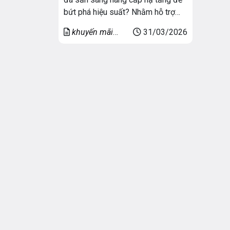
bứt phá hiệu suất? Nhằm hỗ trợ
các doanh nghiệp tối ưu chi phí
khuyến mãi
31/03/2026
vận hành nhưng vẫn đảm bảo hiệu
server
năng mạnh mẽ, VNSO chính thức
triển khai chương trình ưu đãi,
khuyến mãi thuê Server cực hấp
dẫn […]