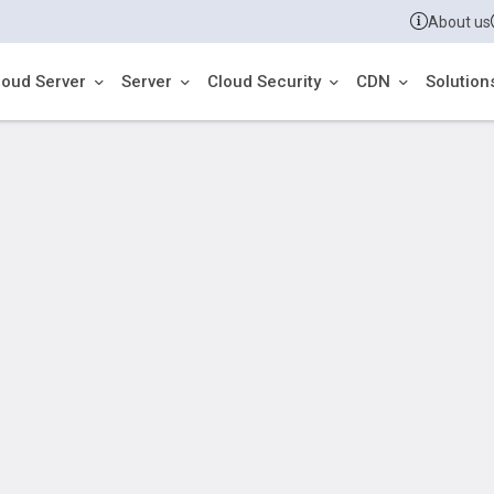
About us
loud Server
Server
Cloud Security
CDN
Solution