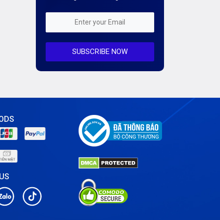
Kiến Thức CDN & Cloud Security
Mỗi tuần 01 Server
SUBSCRIBE NOW
Server AI
Server Dedicated (Máy chủ riêng)
Server GPU
Server Windows
ODS
Storage
Notification
 US
Thông tin chung
Thuê Chỗ Đặt Server