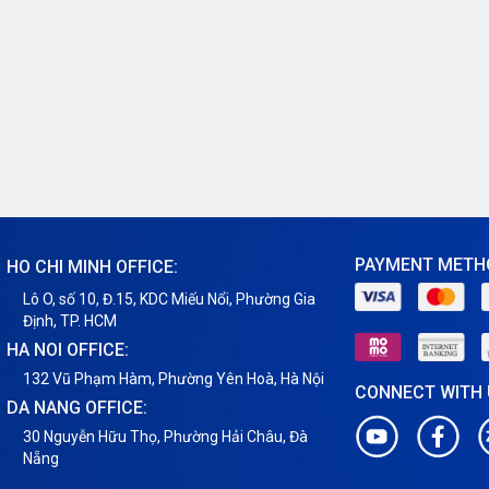
PAYMENT METH
HO CHI MINH OFFICE:
Lô O, số 10, Đ.15, KDC Miếu Nổi, Phường Gia
Định, TP. HCM
HA NOI OFFICE:
132 Vũ Phạm Hàm, Phường Yên Hoà, Hà Nội
CONNECT WITH
DA NANG OFFICE:
30 Nguyễn Hữu Thọ, Phường Hải Châu, Đà
Nẵng