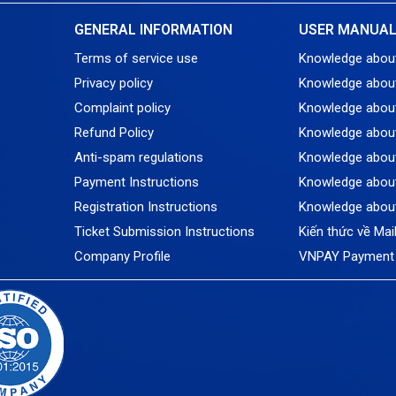
GENERAL INFORMATION
USER MANUA
Terms of service use
Knowledge abou
Privacy policy
Knowledge abou
Complaint policy
Knowledge abou
Refund Policy
Knowledge about
Anti-spam regulations
Knowledge about
Payment Instructions
Knowledge about
Registration Instructions
Knowledge abou
Ticket Submission Instructions
Kiến thức về Mai
Company Profile
VNPAY Payment 