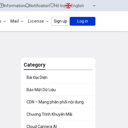
Information
Notification
Hỗ trợ
English
s
Mail
License
Sign up
Log in
Category
Bài Đại Diện
Bảo Mật Dữ Liệu
CDN – Mạng phân phối nội dung
Chương Trình Khuyến Mãi
Cloud Camera AI