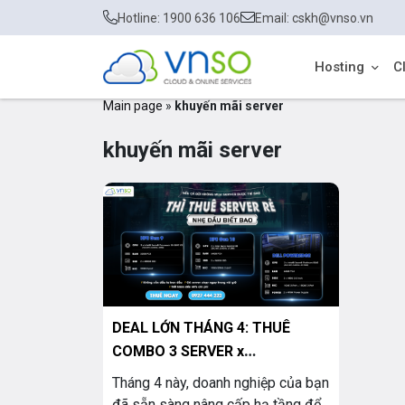
Hotline: 1900 636 106
Email: cskh@vnso.vn
Hosting
C
Main page
»
khuyến mãi server
khuyến mãi server
DEAL LỚN THÁNG 4: THUÊ
COMBO 3 SERVER x
1.9TR/THÁNG – CẤU HÌNH
Tháng 4 này, doanh nghiệp của bạn
KHỦNG
đã sẵn sàng nâng cấp hạ tầng để