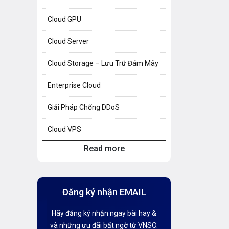
Cloud GPU
Cloud Server
Cloud Storage – Lưu Trữ Đám Mây
Enterprise Cloud
Giải Pháp Chống DDoS
Cloud VPS
Read more
Hosting Knowledge
Hướng Dẫn Mail G Suite
Đăng ký nhận EMAIL
Hướng dẫn Tên miền
Hãy đăng ký nhận ngay bài hay &
Kiến thức AI
và những ưu đãi bất ngờ từ VNSO.