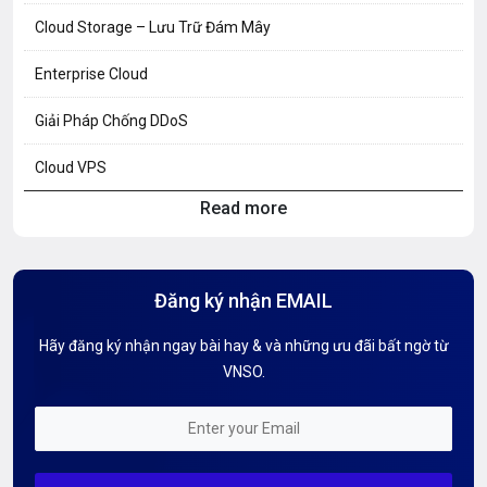
Cloud Storage – Lưu Trữ Đám Mây
Enterprise Cloud
Giải Pháp Chống DDoS
Cloud VPS
Read more
Hosting Knowledge
Hướng Dẫn Mail G Suite
Đăng ký nhận EMAIL
Hướng dẫn Tên miền
Hãy đăng ký nhận ngay bài hay & và những ưu đãi bất ngờ từ
Kiến thức AI
VNSO.
Kiến Thức CDN & Cloud Security
Mỗi tuần 01 Server