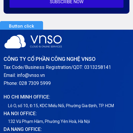
SUBSCRIBE NOW
Server AI
Server Dedicated (Máy chủ riêng)
Button click
Server GPU
Server Windows
Storage
CÔNG TY CỔ PHẦN CÔNG NGHỆ VNSO
Notification
Tax Code/Business Registration/QDT: 0313258141
Email: info@vnso.vn
Thông tin chung
Phone: 028 7309 5999
Thuê Chỗ Đặt Server
HO CHI MINH OFFICE:
Tin tức
Lô O, số 10, Đ.15, KDC Miếu Nổi, Phường Gia Định, TP. HCM
HA NOI OFFICE:
VNPT
132 Vũ Phạm Hàm, Phường Yên Hoà, Hà Nội
DA NANG OFFICE: