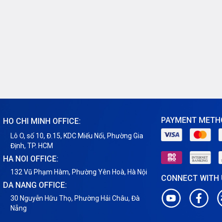
PAYMENT METH
HO CHI MINH OFFICE:
Lô O, số 10, Đ.15, KDC Miếu Nổi, Phường Gia
Định, TP. HCM
HA NOI OFFICE:
132 Vũ Phạm Hàm, Phường Yên Hoà, Hà Nội
CONNECT WITH
DA NANG OFFICE:
30 Nguyễn Hữu Thọ, Phường Hải Châu, Đà
Nẵng