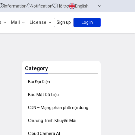
Information
Notification
Hỗ trợ
English
s
Mail
License
Sign up
Log in
Category
Bài Đại Diện
Bảo Mật Dữ Liệu
CDN – Mạng phân phối nội dung
Chương Trình Khuyến Mãi
Cloud Camera AI