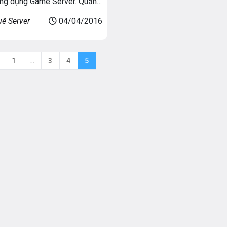
ng dụng Game Server. Quản
 nguồn, các chương trình, sự
ê Server
04/04/2016
trong một hoặc nhiều trò chơi.
áy chủ game có vai trò trung
ử lý, truyền tải và nhận dữ
1
…
3
4
5
 Cho phép người chơi game […]