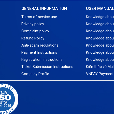
GENERAL INFORMATION
USER MANUA
Terms of service use
Knowledge abou
Privacy policy
Knowledge abou
Complaint policy
Knowledge abou
Refund Policy
Knowledge about
Anti-spam regulations
Knowledge about
Payment Instructions
Knowledge about
Registration Instructions
Knowledge abou
Ticket Submission Instructions
Kiến thức về Mai
Company Profile
VNPAY Payment 