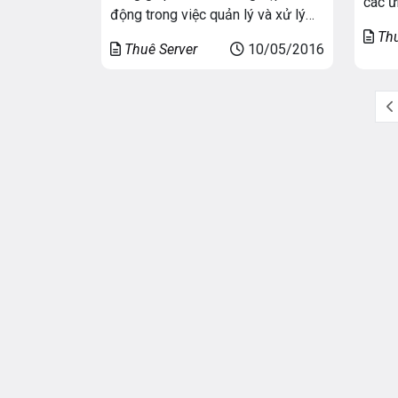
các ứ
động trong việc quản lý và xử lý
lý mã
thông tin, không phụ thuộc vào bên
Thu
kiện 
Thuê Server
10/05/2016
cung cấp thứ 3. Quan trọng hơn là
Các m
khả năng quản lý thông tin tối ưu,
tâm x
tránh được nguy cơ mất cắp dữ
liệu.
liệu, hạn chế được […]