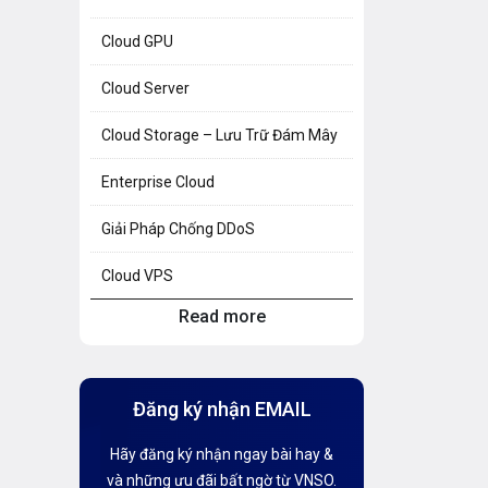
Cloud GPU
Cloud Server
Cloud Storage – Lưu Trữ Đám Mây
Enterprise Cloud
Giải Pháp Chống DDoS
Cloud VPS
Read more
Hosting Knowledge
Hướng Dẫn Mail G Suite
Đăng ký nhận EMAIL
Hướng dẫn Tên miền
Hãy đăng ký nhận ngay bài hay &
Kiến thức AI
và những ưu đãi bất ngờ từ VNSO.