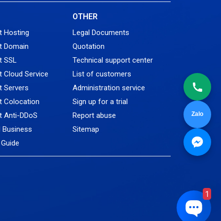
Tin tức
L
OTHER
VNPT
t Hosting
Legal Documents
t Domain
Quotation
t SSL
Technical support center
 Cloud Service
List of customers
 Servers
Administration service
 Colocation
Sign up for a trial
Zalo
t Anti-DDoS
Report abuse
l Business
Sitemap
Guide
1