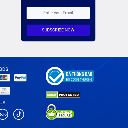
Kiến Thức CDN & Cloud Security
Mỗi tuần 01 Server
SUBSCRIBE NOW
Server AI
Server Dedicated (Máy chủ riêng)
Server GPU
Server Windows
ODS
Storage
Notification
 US
Thông tin chung
Thuê Chỗ Đặt Server