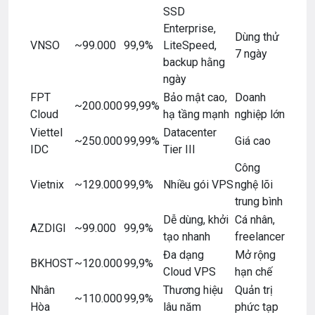
SSD
Enterprise,
Dùng thử
VNSO
~99.000
99,9%
LiteSpeed,
7 ngày
backup hằng
ngày
FPT
Bảo mật cao,
Doanh
~200.000
99,99%
Cloud
hạ tầng mạnh
nghiệp lớn
Viettel
Datacenter
~250.000
99,99%
Giá cao
IDC
Tier III
Công
Vietnix
~129.000
99,9%
Nhiều gói VPS
nghệ lõi
trung bình
Dễ dùng, khởi
Cá nhân,
AZDIGI
~99.000
99,9%
tạo nhanh
freelancer
Đa dạng
Mở rộng
BKHOST
~120.000
99,9%
Cloud VPS
hạn chế
Nhân
Thương hiệu
Quản trị
~110.000
99,9%
Hòa
lâu năm
phức tạp