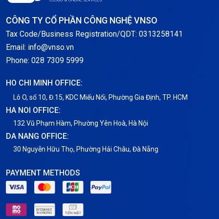
Storage
CÔNG TY CỔ PHẦN CÔNG NGHỆ VNSO
Notification
Tax Code/Business Registration/QDT: 0313258141
Email: info@vnso.vn
Thông tin chung
Phone: 028 7309 5999
Thuê Chỗ Đặt Server
HO CHI MINH OFFICE:
Tin tức
Lô O, số 10, Đ.15, KDC Miếu Nổi, Phường Gia Định, TP. HCM
HA NOI OFFICE:
VNPT
132 Vũ Phạm Hàm, Phường Yên Hoà, Hà Nội
DA NANG OFFICE:
30 Nguyễn Hữu Thọ, Phường Hải Châu, Đà Nẵng
PAYMENT METHODS