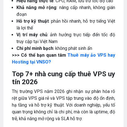
Hiệu năng thực tế
: CPU, RAM, lưu trữ tốc độ cao
Khả năng mở rộng
: nâng cấp nhanh, không gián
đoạn
Hỗ trợ kỹ thuật
: phản hồi nhanh, hỗ trợ tiếng Việt
là lợi thế
Vị trí máy chủ
: ảnh hưởng trực tiếp đến tốc độ
truy cập tại Việt Nam
Chi phí minh bạch
: không phát sinh ẩn
>>> Có thể bạn quan tâm
Thuê máy ảo VPS hay
Hosting tại VNSO?
Top 7+ nhà cung cấp thuê VPS uy
tín 2026
Thị trường VPS năm 2026 ghi nhận sự phân hóa rõ
rệt giữa VPS giá rẻ và VPS tập trung vào độ ổn định,
hạ tầng và hỗ trợ kỹ thuật. Với doanh nghiệp, yếu tố
quan trọng không chỉ là chi phí, mà còn là uptime, độ
trễ, khả năng mở rộng và SLA hỗ trợ.