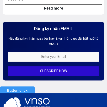
Read more
Hosting Knowledge
Hướng Dẫn Mail G Suite
Đăng ký nhận EMAIL
Hướng dẫn Tên miền
Hãy đăng ký nhận ngay bài hay & và những ưu đãi bất ngờ từ
Kiến thức AI
VNSO.
Kiến Thức CDN & Cloud Security
Mỗi tuần 01 Server
SUBSCRIBE NOW
Server AI
Server Dedicated (Máy chủ riêng)
Button click
Server GPU
Server Windows