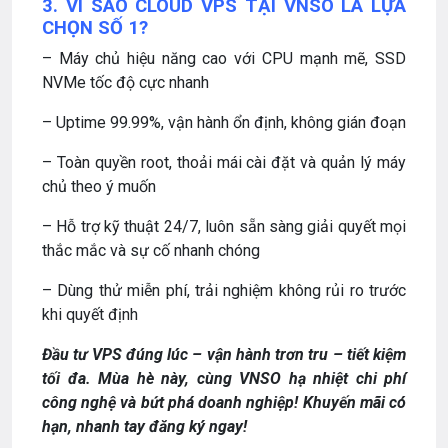
3. VÌ SAO CLOUD VPS TẠI VNSO LÀ LỰA
CHỌN SỐ 1?
– Máy chủ hiệu năng cao với CPU mạnh mẽ, SSD
NVMe tốc độ cực nhanh
– Uptime 99.99%, vận hành ổn định, không gián đoạn
– Toàn quyền root, thoải mái cài đặt và quản lý máy
chủ theo ý muốn
– Hỗ trợ kỹ thuật 24/7, luôn sẵn sàng giải quyết mọi
thắc mắc và sự cố nhanh chóng
– Dùng thử miễn phí, trải nghiệm không rủi ro trước
khi quyết định
Đầu tư VPS đúng lúc – vận hành trơn tru – tiết kiệm
tối đa. Mùa hè này, cùng VNSO hạ nhiệt chi phí
công nghệ và bứt phá doanh nghiệp! Khuyến mãi có
hạn, nhanh tay đăng ký ngay!