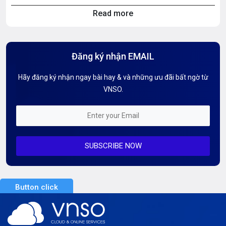
Read more
Hosting Knowledge
Hướng Dẫn Mail G Suite
Đăng ký nhận EMAIL
Hướng dẫn Tên miền
Hãy đăng ký nhận ngay bài hay & và những ưu đãi bất ngờ từ
Kiến thức AI
VNSO.
Kiến Thức CDN & Cloud Security
Mỗi tuần 01 Server
SUBSCRIBE NOW
Server AI
Server Dedicated (Máy chủ riêng)
Button click
Server GPU
Server Windows