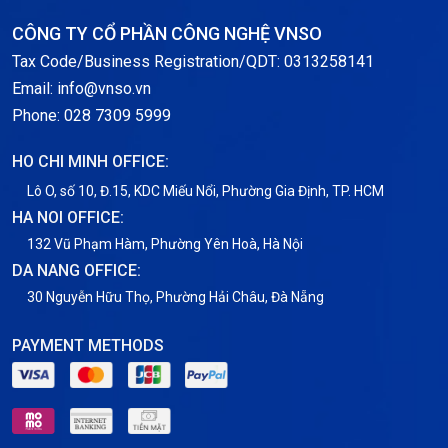
Storage
CÔNG TY CỔ PHẦN CÔNG NGHỆ VNSO
Notification
Tax Code/Business Registration/QDT: 0313258141
Email: info@vnso.vn
Thông tin chung
Phone: 028 7309 5999
Thuê Chỗ Đặt Server
HO CHI MINH OFFICE:
Tin tức
Lô O, số 10, Đ.15, KDC Miếu Nổi, Phường Gia Định, TP. HCM
HA NOI OFFICE:
VNPT
132 Vũ Phạm Hàm, Phường Yên Hoà, Hà Nội
DA NANG OFFICE:
30 Nguyễn Hữu Thọ, Phường Hải Châu, Đà Nẵng
PAYMENT METHODS