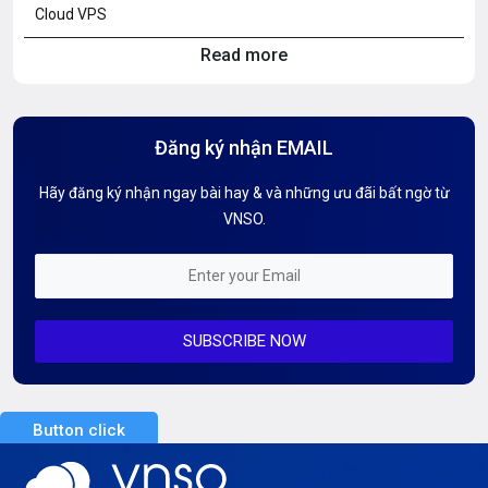
Cloud VPS
Read more
Hosting Knowledge
Hướng Dẫn Mail G Suite
Đăng ký nhận EMAIL
Hướng dẫn Tên miền
Hãy đăng ký nhận ngay bài hay & và những ưu đãi bất ngờ từ
Kiến thức AI
VNSO.
Kiến Thức CDN & Cloud Security
Mỗi tuần 01 Server
SUBSCRIBE NOW
Server AI
Server Dedicated (Máy chủ riêng)
Button click
Server GPU
Server Windows