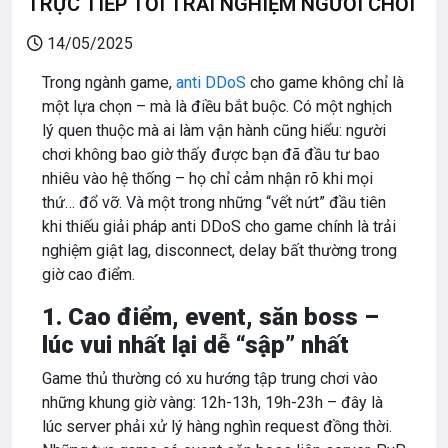
TRỰC TIẾP TỚI TRẢI NGHIỆM NGƯỜI CHƠI
14/05/2025
Trong ngành game,
anti DDoS
cho game không chỉ là
một lựa chọn – mà là điều bắt buộc. Có một nghịch
lý quen thuộc mà ai làm vận hành cũng hiểu: người
chơi không bao giờ thấy được bạn đã đầu tư bao
nhiêu vào hệ thống – họ chỉ cảm nhận rõ khi mọi
thứ… đổ vỡ. Và một trong những “vết nứt” đầu tiên
khi thiếu giải pháp anti DDoS cho game chính là trải
nghiệm giật lag, disconnect, delay bất thường trong
giờ cao điểm.
1. Cao điểm, event, săn boss –
lúc vui nhất lại dễ “sập” nhất
Game thủ thường có xu hướng tập trung chơi vào
những khung giờ vàng: 12h-13h, 19h-23h – đây là
lúc server phải xử lý hàng nghìn request đồng thời.