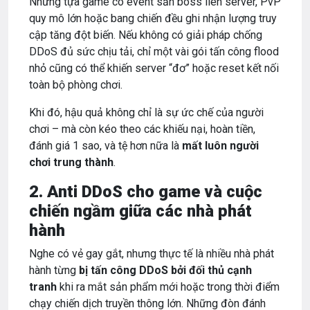
Những tựa game có event săn boss liên server, PvP
quy mô lớn hoặc bang chiến đều ghi nhận lượng truy
cập tăng đột biến. Nếu không có giải pháp chống
DDoS đủ sức chịu tải, chỉ một vài gói tấn công flood
nhỏ cũng có thể khiến server “đơ” hoặc reset kết nối
toàn bộ phòng chơi.
Khi đó, hậu quả không chỉ là sự ức chế của người
chơi – mà còn kéo theo các khiếu nại, hoàn tiền,
đánh giá 1 sao, và tệ hơn nữa là
mất luôn người
chơi trung thành
.
2. Anti DDoS cho game và cuộc
chiến ngầm giữa các nhà phát
hành
Nghe có vẻ gay gắt, nhưng thực tế là nhiều nhà phát
hành từng
bị tấn công DDoS bởi đối thủ cạnh
tranh
khi ra mắt sản phẩm mới hoặc trong thời điểm
chạy chiến dịch truyền thông lớn. Những đòn đánh