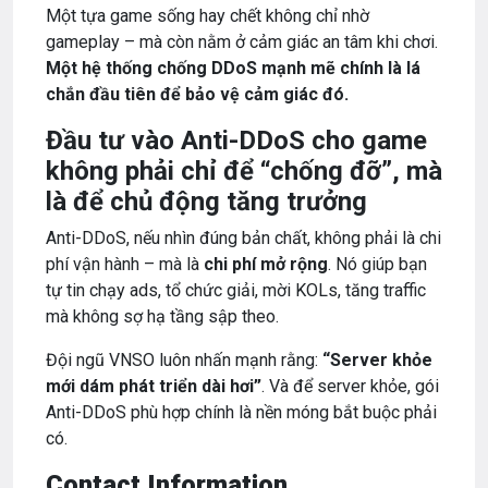
Một tựa game sống hay chết không chỉ nhờ
gameplay – mà còn nằm ở cảm giác an tâm khi chơi.
Một hệ thống chống DDoS mạnh mẽ chính là lá
chắn đầu tiên để bảo vệ cảm giác đó.
Đầu tư vào Anti-DDoS cho game
không phải chỉ để “chống đỡ”, mà
là để chủ động tăng trưởng
Anti-DDoS, nếu nhìn đúng bản chất, không phải là chi
phí vận hành – mà là
chi phí mở rộng
. Nó giúp bạn
tự tin chạy ads, tổ chức giải, mời KOLs, tăng traffic
mà không sợ hạ tầng sập theo.
Đội ngũ VNSO luôn nhấn mạnh rằng:
“Server khỏe
mới dám phát triển dài hơi”
. Và để server khỏe, gói
Anti-DDoS phù hợp chính là nền móng bắt buộc phải
có.
Contact Information