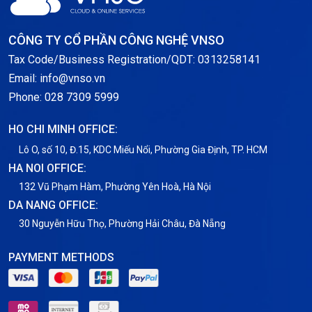
Storage
CÔNG TY CỔ PHẦN CÔNG NGHỆ VNSO
Notification
Tax Code/Business Registration/QDT: 0313258141
Email: info@vnso.vn
Thông tin chung
Phone: 028 7309 5999
Thuê Chỗ Đặt Server
HO CHI MINH OFFICE:
Tin tức
Lô O, số 10, Đ.15, KDC Miếu Nổi, Phường Gia Định, TP. HCM
HA NOI OFFICE:
VNPT
132 Vũ Phạm Hàm, Phường Yên Hoà, Hà Nội
DA NANG OFFICE:
30 Nguyễn Hữu Thọ, Phường Hải Châu, Đà Nẵng
PAYMENT METHODS