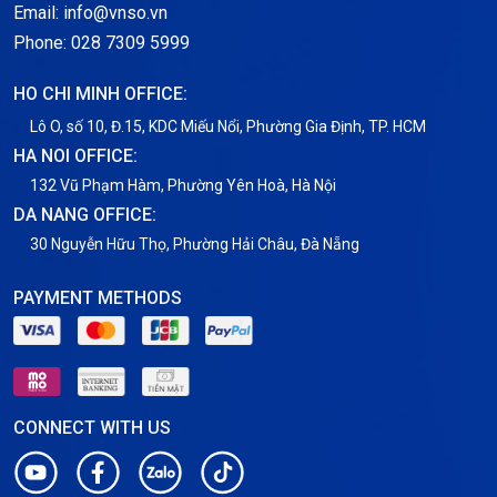
Email: info@vnso.vn
Thông tin chung
Phone: 028 7309 5999
Thuê Chỗ Đặt Server
HO CHI MINH OFFICE:
Tin tức
Lô O, số 10, Đ.15, KDC Miếu Nổi, Phường Gia Định, TP. HCM
HA NOI OFFICE:
VNPT
132 Vũ Phạm Hàm, Phường Yên Hoà, Hà Nội
DA NANG OFFICE:
30 Nguyễn Hữu Thọ, Phường Hải Châu, Đà Nẵng
PAYMENT METHODS
CONNECT WITH US