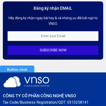
Đăng ký nhận EMAIL
Hướng dẫn Tên miền
Hãy đăng ký nhận ngay bài hay & và những ưu đãi bất ngờ từ
Kiến thức AI
VNSO.
Kiến Thức CDN & Cloud Security
Mỗi tuần 01 Server
SUBSCRIBE NOW
Server AI
Server Dedicated (Máy chủ riêng)
Button click
Server GPU
Server Windows
Storage
CÔNG TY CỔ PHẦN CÔNG NGHỆ VNSO
Notification
Tax Code/Business Registration/QDT: 0313258141