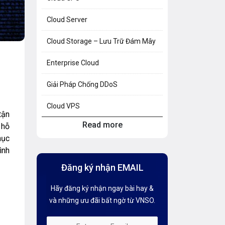
Cloud Server
Cloud Storage – Lưu Trữ Đám Mây
Enterprise Cloud
Giải Pháp Chống DDoS
Cloud VPS
tận
Read more
 hỗ
Hosting Knowledge
mục
Hướng Dẫn Mail G Suite
ình
Đăng ký nhận EMAIL
Hướng dẫn Tên miền
Hãy đăng ký nhận ngay bài hay &
Kiến thức AI
và những ưu đãi bất ngờ từ VNSO.
Kiến Thức CDN & Cloud Security