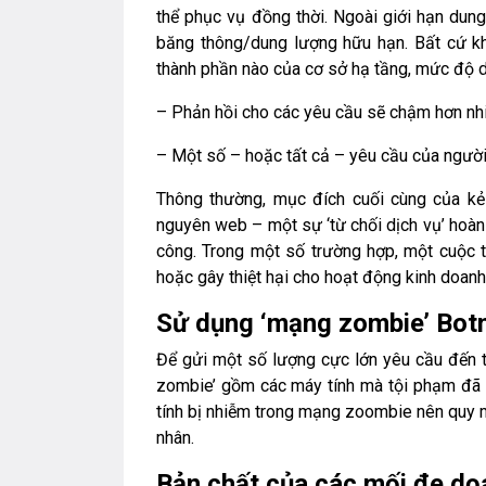
thể phục vụ đồng thời. Ngoài giới hạn dun
băng thông/dung lượng hữu hạn. Bất cứ kh
thành phần nào của cơ sở hạ tầng, mức độ d
– Phản hồi cho các yêu cầu sẽ chậm hơn nhi
– Một số – hoặc tất cả – yêu cầu của người
Thông thường, mục đích cuối cùng của kẻ
nguyên web – một sự ‘từ chối dịch vụ’ hoàn
công. Trong một số trường hợp, một cuộc 
hoặc gây thiệt hại cho hoạt động kinh doanh
Sử dụng ‘mạng zombie’ Bot
Để gửi một số lượng cực lớn yêu cầu đến t
zombie’ gồm các máy tính mà tội phạm đã 
tính bị nhiễm trong mạng zoombie nên quy
nhân.
Bản chất của các mối đe d