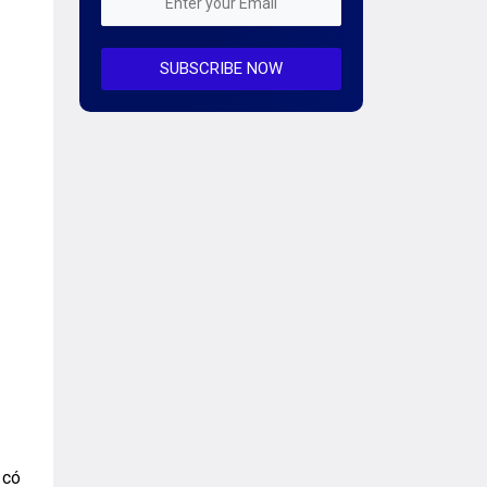
Mỗi tuần 01 Server
SUBSCRIBE NOW
Server AI
Server Dedicated (Máy chủ riêng)
Server GPU
Server Windows
Storage
Notification
Thông tin chung
Thuê Chỗ Đặt Server
Tin tức
 có