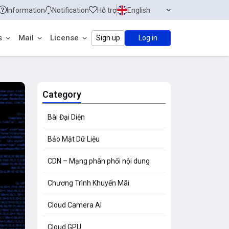
Information
Notification
Hỗ trợ
English
s
Mail
License
Sign up
Log in
Category
Bài Đại Diện
Bảo Mật Dữ Liệu
CDN – Mạng phân phối nội dung
Chương Trình Khuyến Mãi
Cloud Camera AI
Cloud GPU