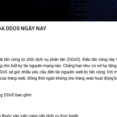
DỌA DDOS NGÀY NAY
 tấn công từ chối dịch vụ phân tán (DDoS). Kiểu tấn công này 
ng cho bất kỳ tài nguyên mạng nào. Chẳng hạn như cơ sở hạ tầng
DDoS sẽ gửi nhiều yêu cầu đến tài nguyên web bị tấn công. Với 
 của trang web. Đồng thời ngăn không cho trang web hoạt động b
ông DDoS bao gồm:
 thuộc vào việc cung cấp dịch vụ trực tuyến