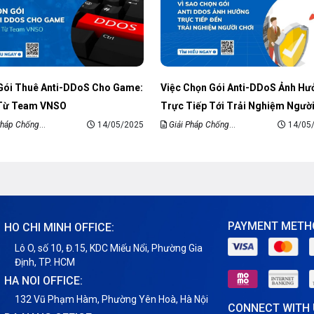
Gói Thuê Anti-DDoS Cho Game:
Việc Chọn Gói Anti-DDoS Ảnh Hư
 Từ Team VNSO
Trực Tiếp Tới Trải Nghiệm Ngườ
Chơi
Pháp Chống
14/05/2025
Giải Pháp Chống
14/05
DDoS
PAYMENT METH
HO CHI MINH OFFICE:
Lô O, số 10, Đ.15, KDC Miếu Nổi, Phường Gia
Định, TP. HCM
HA NOI OFFICE:
132 Vũ Phạm Hàm, Phường Yên Hoà, Hà Nội
CONNECT WITH