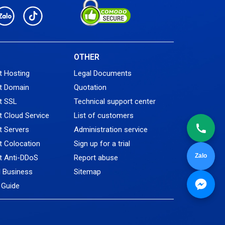
L
OTHER
t Hosting
Legal Documents
t Domain
Quotation
t SSL
Technical support center
 Cloud Service
List of customers
 Servers
Administration service
 Colocation
Sign up for a trial
Zalo
t Anti-DDoS
Report abuse
l Business
Sitemap
Guide