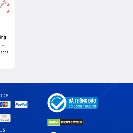
ởng
i
/2025
ODS
 US