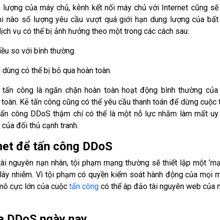
g lượng của máy chủ, kênh kết nối máy chủ với Internet cũng sẽ
i nào số lượng yêu cầu vượt quá giới hạn dung lượng của bất
ịch vụ có thể bị ảnh hưởng theo một trong các cách sau:
ều so với bình thường.
 dùng có thể bị bỏ qua hoàn toàn.
 tấn công là ngăn chặn hoàn toàn hoạt động bình thường của 
 toàn. Kẻ tấn công cũng có thể yêu cầu thanh toán để dừng cuộc 
tấn công DDoS thậm chí có thể là một nỗ lực nhằm làm mất uy 
 của đối thủ cạnh tranh.
net để tấn công DDoS
ài nguyên nạn nhân, tội phạm mạng thường sẽ thiết lập một ‘m
lây nhiễm. Vì tội phạm có quyền kiểm soát hành động của mọi 
 mô cực lớn của cuộc
tấn công
có thể áp đảo tài nguyên web của 
ọa DDoS ngày nay