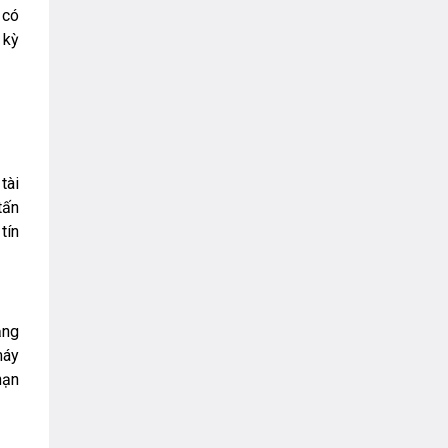
VNPT
 có
 kỳ
tài
tấn
tín
ạng
máy
nạn