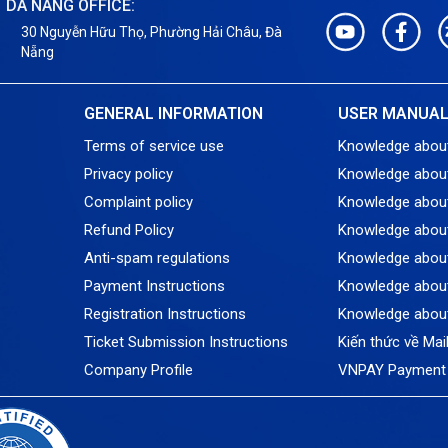
DA NANG OFFICE:
30 Nguyễn Hữu Thọ, Phường Hải Châu, Đà
Nẵng
GENERAL INFORMATION
USER MANUA
Terms of service use
Knowledge abou
Privacy policy
Knowledge abou
Complaint policy
Knowledge abou
Refund Policy
Knowledge about
Anti-spam regulations
Knowledge about
Payment Instructions
Knowledge about
Registration Instructions
Knowledge abou
Ticket Submission Instructions
Kiến thức về Mai
Company Profile
VNPAY Payment 