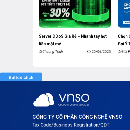
Server DDoS Giá Rẻ – Nhanh tay hốt
Chọn 
liền một mẻ
Gợi Ý
Chương Trình
20/06/2025
Giải 
Khuyến Mãi
DDoS
Button click
CÔNG TY CỔ PHẦN CÔNG NGHỆ VNSO
Tax Code/Business Registration/QDT: