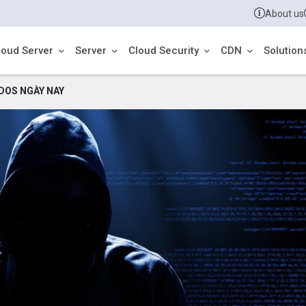
About us
loud Server
Server
Cloud Security
CDN
Solution
DDOS NGÀY NAY