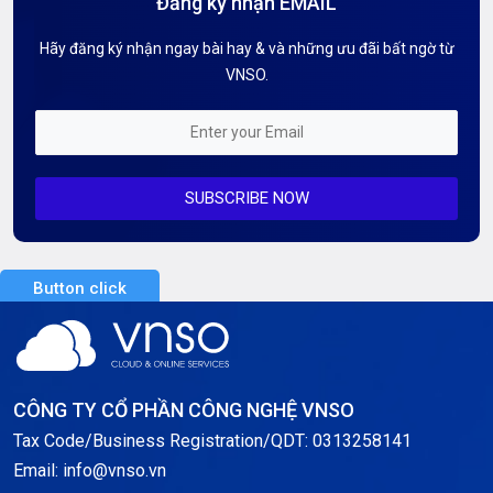
Đăng ký nhận EMAIL
Hướng dẫn Tên miền
Hãy đăng ký nhận ngay bài hay & và những ưu đãi bất ngờ từ
Kiến thức AI
VNSO.
Kiến Thức CDN & Cloud Security
Mỗi tuần 01 Server
SUBSCRIBE NOW
Server AI
Server Dedicated (Máy chủ riêng)
Button click
Server GPU
Server Windows
Storage
CÔNG TY CỔ PHẦN CÔNG NGHỆ VNSO
Notification
Tax Code/Business Registration/QDT: 0313258141
Email: info@vnso.vn
Thông tin chung