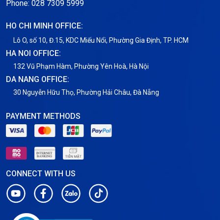
Phone: 028 7309 5999
Thuê Chỗ Đặt Server
HO CHI MINH OFFICE:
Tin tức
Lô O, số 10, Đ.15, KDC Miếu Nổi, Phường Gia Định, TP. HCM
HA NOI OFFICE:
VNPT
132 Vũ Phạm Hàm, Phường Yên Hoà, Hà Nội
DA NANG OFFICE:
30 Nguyễn Hữu Thọ, Phường Hải Châu, Đà Nẵng
PAYMENT METHODS
CONNECT WITH US