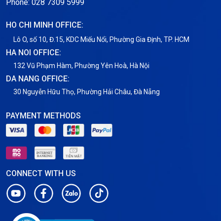
Phone: 028 7309 5999
Thuê Chỗ Đặt Server
HO CHI MINH OFFICE:
Tin tức
Lô O, số 10, Đ.15, KDC Miếu Nổi, Phường Gia Định, TP. HCM
HA NOI OFFICE:
VNPT
132 Vũ Phạm Hàm, Phường Yên Hoà, Hà Nội
DA NANG OFFICE:
30 Nguyễn Hữu Thọ, Phường Hải Châu, Đà Nẵng
PAYMENT METHODS
CONNECT WITH US