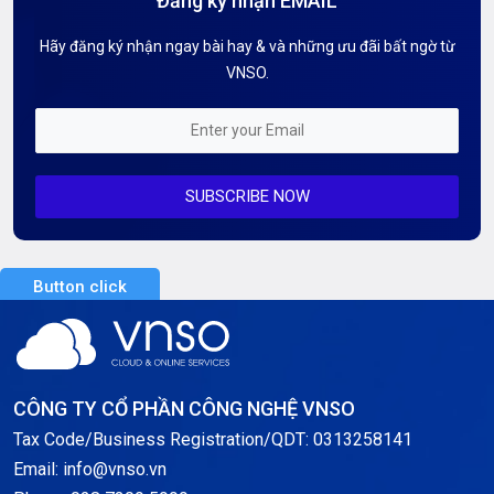
Đăng ký nhận EMAIL
Hướng dẫn Tên miền
Hãy đăng ký nhận ngay bài hay & và những ưu đãi bất ngờ từ
Kiến thức AI
VNSO.
Kiến Thức CDN & Cloud Security
Mỗi tuần 01 Server
SUBSCRIBE NOW
Server AI
Server Dedicated (Máy chủ riêng)
Button click
Server GPU
Server Windows
Storage
CÔNG TY CỔ PHẦN CÔNG NGHỆ VNSO
Notification
Tax Code/Business Registration/QDT: 0313258141
Email: info@vnso.vn
Thông tin chung