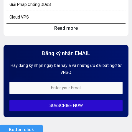
Giải Pháp Chống DDoS
Cloud VPS
Read more
Hosting Knowledge
Hướng Dẫn Mail G Suite
Đăng ký nhận EMAIL
Hướng dẫn Tên miền
Hãy đăng ký nhận ngay bài hay & và những ưu đãi bất ngờ từ
Kiến thức AI
VNSO.
Kiến Thức CDN & Cloud Security
Mỗi tuần 01 Server
SUBSCRIBE NOW
Server AI
Server Dedicated (Máy chủ riêng)
Button click
Server GPU