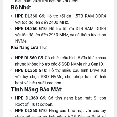
hiệu suất vượt trội hơn so với Gen9.
Bộ Nhớ
:
HPE DL360 G9
: Hỗ trợ tối đa 1.5TB RAM DDR4
với tốc độ lên đến 2400 MHz.
HPE DL360 G10
: Hỗ trợ tối đa 3TB RAM DDR4
với tốc độ lên đến 2933 MHz, và có thêm tùy chọn
NVMe.
Khả Năng Lưu Trữ
:
HPE DL360 G9
: Có nhiều cấu hình ổ đĩa khác nhau
nhưng không hỗ trợ các ổ SSD NVMe như Gen10.
HPE DL360 G10
: Hỗ trợ nhiều cấu hình Drive Kit
với tùy chọn SSD NVMe, cho phép lưu trữ linh
hoạt và hiệu suất cao hơn.
Tính Năng Bảo Mật
:
HPE DL360 G9
: Có tính năng bảo mật Silicon
Root of Trust cơ bản.
HPE DL360 G10
: Nâng cao bảo mật với các tùy
chọn bổ sung và tính năng HPE Silicon Root of