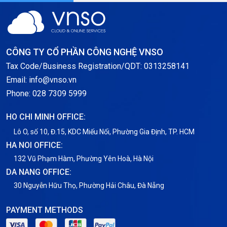
Server Windows
Storage
CÔNG TY CỔ PHẦN CÔNG NGHỆ VNSO
Notification
Tax Code/Business Registration/QDT: 0313258141
Email: info@vnso.vn
Thông tin chung
Phone: 028 7309 5999
Thuê Chỗ Đặt Server
HO CHI MINH OFFICE:
Tin tức
Lô O, số 10, Đ.15, KDC Miếu Nổi, Phường Gia Định, TP. HCM
HA NOI OFFICE:
VNPT
132 Vũ Phạm Hàm, Phường Yên Hoà, Hà Nội
DA NANG OFFICE:
30 Nguyễn Hữu Thọ, Phường Hải Châu, Đà Nẵng
PAYMENT METHODS