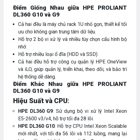
Điểm Giống Nhau giữa HPE PROLIANT
DL360 G10 và G9
Cả hai đều là máy chủ rack 1U nhỏ gọn, thiết kế tối
ưu cho không gian trung tâm dữ liệu.
Hỗ trợ 2 bộ vi xử lý và nhiều tùy chọn cấu hình bộ
nhớ.
Hỗ trợ nhiều loại ổ đĩa (HDD và SSD)
Cả hai đều hỗ trợ công cụ quản lý HPE OneView
và iLO, giúp quản lý, triển khai, theo dõi, và bảo trì
hệ thống dễ dàng.
Điểm Khác Nhau
giữa HPE PROLIANT
DL360 G10 và G9
Hiệu Suất và CPU
:
HPE DL360 G9
: Sử dụng bộ vi xử lý Intel Xeon
E5-2600 v3/v4, hỗ trợ tối đa 28 lõi.
HPE DL360 G10
: Hỗ trợ CPU Intel Xeon Scalable
mới nhất, với tối đa 56 lõi và 112 luồng, mang lại