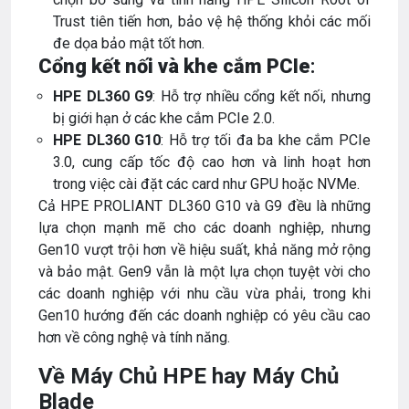
Trust tiên tiến hơn, bảo vệ hệ thống khỏi các mối
đe dọa bảo mật tốt hơn.
Cổng kết nối và khe cắm PCIe
:
HPE DL360 G9
: Hỗ trợ nhiều cổng kết nối, nhưng
bị giới hạn ở các khe cắm PCIe 2.0.
HPE DL360 G10
: Hỗ trợ tối đa ba khe cắm PCIe
3.0, cung cấp tốc độ cao hơn và linh hoạt hơn
trong việc cài đặt các card như GPU hoặc NVMe.
Cả HPE PROLIANT DL360 G10 và G9 đều là những
lựa chọn mạnh mẽ cho các doanh nghiệp, nhưng
Gen10 vượt trội hơn về hiệu suất, khả năng mở rộng
và bảo mật. Gen9 vẫn là một lựa chọn tuyệt vời cho
các doanh nghiệp với nhu cầu vừa phải, trong khi
Gen10 hướng đến các doanh nghiệp có yêu cầu cao
hơn về công nghệ và tính năng.
Về Máy Chủ HPE hay Máy Chủ
Blade