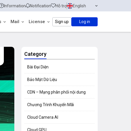
Information
Notification
Hỗ trợ
English
s
Mail
License
Sign up
Log in
Category
Bài Đại Diện
Bảo Mật Dữ Liệu
CDN – Mạng phân phối nội dung
Chương Trình Khuyến Mãi
Cloud Camera AI
Cloud GPU