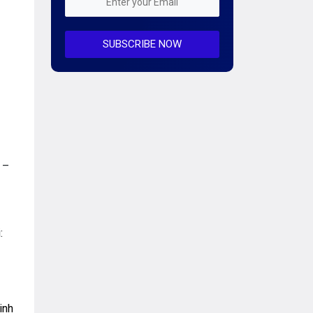
Mỗi tuần 01 Server
SUBSCRIBE NOW
Server AI
Server Dedicated (Máy chủ riêng)
Server GPU
Server Windows
Storage
 –
Notification
Thông tin chung
:
Thuê Chỗ Đặt Server
Tin tức
inh