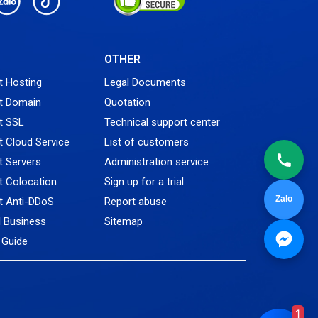
L
OTHER
t Hosting
Legal Documents
t Domain
Quotation
t SSL
Technical support center
 Cloud Service
List of customers
 Servers
Administration service
 Colocation
Sign up for a trial
Zalo
t Anti-DDoS
Report abuse
l Business
Sitemap
Guide
1