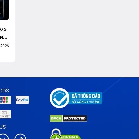
O 3
ÌNH
/2026
ODS
 US