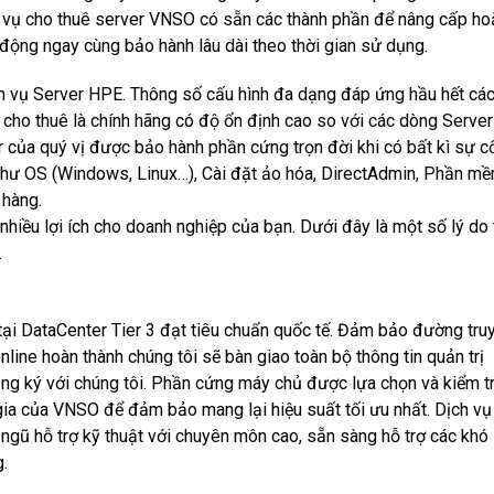
 vụ cho thuê server
VNSO
có sẵn các thành phần để nâng cấp ho
 động ngay cùng bảo hành lâu dài theo thời gian sử dụng.
 vụ Server HPE. Thông số cấu hình đa dạng đáp ứng hầu hết cá
ho thuê là chính hãng có độ ổn định cao so với các dòng Server
r của quý vị được bảo hành phần cứng trọn đời khi có bất kì sự c
í như OS (Windows, Linux…), Cài đặt ảo hóa, DirectAdmin, Phần m
 hàng.
nhiều lợi ích cho doanh nghiệp của bạn. Dưới đây là một số lý do 
.
ại DataCenter Tier 3 đạt tiêu chuẩn quốc tế. Đảm bảo đường tru
nline hoàn thành chúng tôi sẽ bàn giao toàn bộ thông tin quản trị
ăng ký với chúng tôi. Phần cứng máy chủ được lựa chọn và kiểm t
 gia của VNSO để đảm bảo mang lại hiệu suất tối ưu nhất.
Dịch vụ
 ngũ hỗ trợ kỹ thuật với chuyên môn cao, sẵn sàng hỗ trợ các khó
.