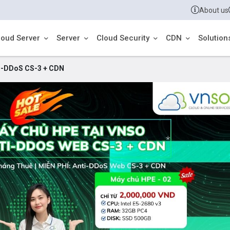
About us
loud Server
Server
Cloud Security
CDN
Solution
ti-DDoS CS-3 + CDN