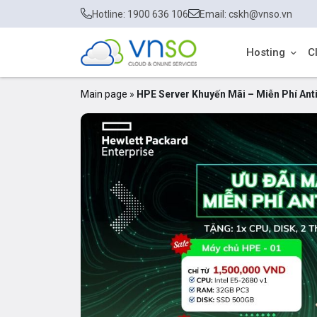
Hotline: 1900 636 106
Email: cskh@vnso.vn
Hosting
C
Main page
»
HPE Server Khuyến Mãi – Miễn Phí An