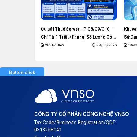
Ưu Đãi Thuê Server HP G8/G9/G10 –
Khuyến
Chỉ Từ 1 Triệu/Tháng, Số Lượng Có
Sử Dụ
Hạn
Bài Đại Diện
28/05/2026
Chươn
Khuyến 
Button click
CÔNG TY CỔ PHẦN CÔNG NGHỆ VNSO
Tax Code/Business Registration/QDT:
0313258141