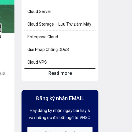
Cloud Server
Cloud Storage – Lưu Trữ Đám Mây
Enterprise Cloud
Giải Pháp Chống DDoS
Cloud VPS
Read more
huê
Hosting Knowledge
Hướng Dẫn Mail G Suite
Đăng ký nhận EMAIL
Hướng dẫn Tên miền
Hãy đăng ký nhận ngay bài hay &
Kiến thức AI
và những ưu đãi bất ngờ từ VNSO.
Kiến Thức CDN & Cloud Security