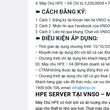
4. Máy Chủ HPE – 04: Chỉ từ 3,200,000đ
➽ CÁCH ĐĂNG KÝ:
1. Cách 1: Đăng ký tài khoản liên hệ VNSO t
2. Cách 2: Nhắn tin qua Facebook của VNSO
3. Cách 3: Liên hệ qua khung “Chat với VNSO
➽ ĐIỀU KIỆN ÁP DỤNG:
– Thời gian áp dụng chương trình: 15/10/
– Khuyến mãi áp dụng đối với tất cả các Kh
– Chương trình chỉ áp dụng khi khách hàng
03; Máy chủ HPE – 04 (BP.Kinh doanh sẽ liên
– CTKM không được áp dụng đồng thời với c
– Chương trình áp dụng cho tất cả gói thuê 3
Khách hàng gặp vấn đề thắc mắc, xin vui lòn
1900 606 106; email:
info@vnso.vn
HPE SERVER TẠI VNSO – 
Máy Chủ HPE
có một lịch sử ấn tượng cho vi
giúp cho thiết bị nhỏ gọn hơn.
Thuê máy ch