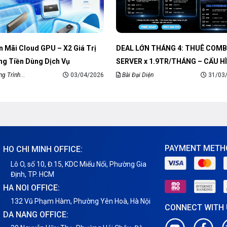
 Mãi Cloud GPU – X2 Giá Trị
DEAL LỚN THÁNG 4: THUÊ COMB
ng Tiền Dùng Dịch Vụ
SERVER x 1.9TR/THÁNG – CẤU H
KHỦNG
g Trình
03/04/2026
Bài Đại Diện
31/03
Mãi
PAYMENT METH
HO CHI MINH OFFICE:
Lô O, số 10, Đ.15, KDC Miếu Nổi, Phường Gia
Định, TP. HCM
HA NOI OFFICE:
132 Vũ Phạm Hàm, Phường Yên Hoà, Hà Nội
CONNECT WITH
DA NANG OFFICE: