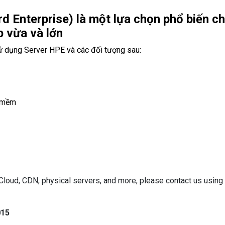
d Enterprise) là một lựa chọn phổ biến c
p vừa và lớn
ử dụng Server HPE và các đối tượng sau:
n mềm
e Cloud, CDN, physical servers, and more, please contact us using
015