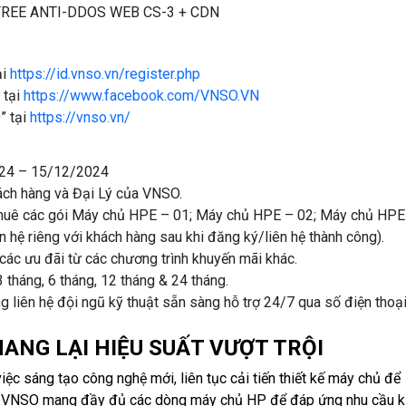
 + FREE ANTI-DDOS WEB CS-3 + CDN
ại
https://id.vnso.vn/register.php
 tại
https://www.facebook.com/VNSO.VN
” tại
https://vnso.vn/
2024 – 15/12/2024
ách hàng và Đại Lý của VNSO.
 thuê các gói Máy chủ HPE – 01; Máy chủ HPE – 02; Máy chủ HPE
 hệ riêng với khách hàng sau khi đăng ký/liên hệ thành công).
ác ưu đãi từ các chương trình khuyến mãi khác.
 tháng, 6 tháng, 12 tháng & 24 tháng.
g liên hệ đội ngũ kỹ thuật sẵn sàng hỗ trợ 24/7 qua số điện thoại
MANG LẠI HIỆU SUẤT VƯỢT TRỘI
ệc sáng tạo công nghệ mới, liên tục cải tiến thiết kế máy chủ để
ủ VNSO
mang đầy đủ các dòng máy chủ HP để đáp ứng nhu cầu k