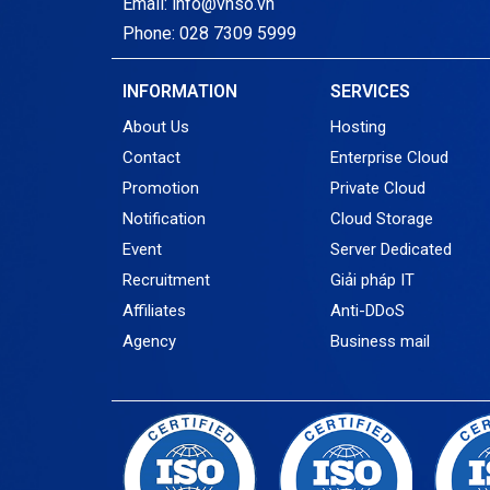
Email: info@vnso.vn
Phone: 028 7309 5999
INFORMATION
SERVICES
About Us
Hosting
Contact
Enterprise Cloud
Promotion
Private Cloud
Notification
Cloud Storage
Event
Server Dedicated
Recruitment
Giải pháp IT
Affiliates
Anti-DDoS
Agency
Business mail