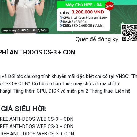
PHÍ ANTI-DDOS CS-3 + CDN
và Đối tác chương trình khuyến mãi đặc biệt chỉ có tại VNSO: “T
CS-3 + CDN”. Cơ hội có hạn, thuê máy chủ với giá chỉ từ
tháng! Tặng thêm CPU, DISK và miễn phí 2 Tháng thuê. Liên hệ
GIÁ SIÊU HỜI:
+ FREE ANTI-DDOS WEB CS-3 + CDN
+ FREE ANTI-DDOS WEB CS-3 + CDN
 + FREE ANTI-DDOS WEB CS-3 + CDN