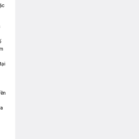
VNPT
ặc
c
ố
ềm
tại
yền
ra