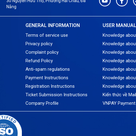
30 Nguyễn Hữu Thọ, Phường Hải Châu, Đà
Nẵng
GENERAL INFORMATION
USER MANUA
Terms of service use
Knowledge abou
Privacy policy
Knowledge abou
Complaint policy
Knowledge abou
Refund Policy
Knowledge about
Anti-spam regulations
Knowledge about
Payment Instructions
Knowledge about
Registration Instructions
Knowledge abou
Ticket Submission Instructions
Kiến thức về Mai
Company Profile
VNPAY Payment 