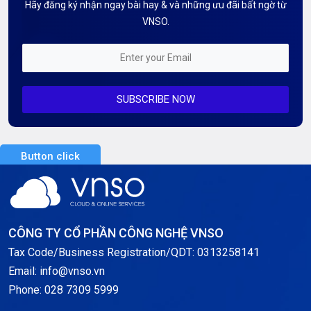
Hãy đăng ký nhận ngay bài hay & và những ưu đãi bất ngờ từ
Kiến thức AI
VNSO.
Kiến Thức CDN & Cloud Security
Mỗi tuần 01 Server
SUBSCRIBE NOW
Server AI
Server Dedicated (Máy chủ riêng)
Button click
Server GPU
Server Windows
Storage
CÔNG TY CỔ PHẦN CÔNG NGHỆ VNSO
Notification
Tax Code/Business Registration/QDT: 0313258141
Email: info@vnso.vn
Thông tin chung
Phone: 028 7309 5999
Thuê Chỗ Đặt Server