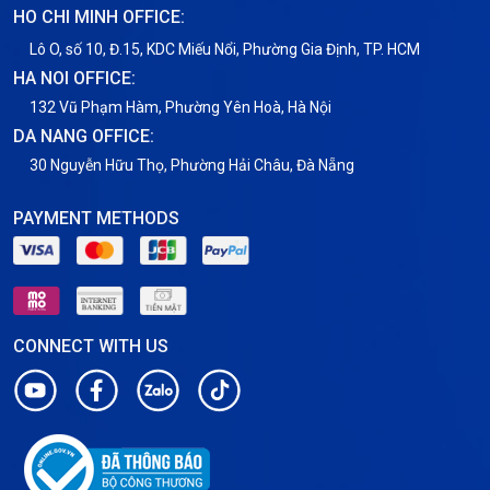
HO CHI MINH OFFICE:
Tin tức
Lô O, số 10, Đ.15, KDC Miếu Nổi, Phường Gia Định, TP. HCM
HA NOI OFFICE:
VNPT
132 Vũ Phạm Hàm, Phường Yên Hoà, Hà Nội
DA NANG OFFICE:
30 Nguyễn Hữu Thọ, Phường Hải Châu, Đà Nẵng
PAYMENT METHODS
CONNECT WITH US