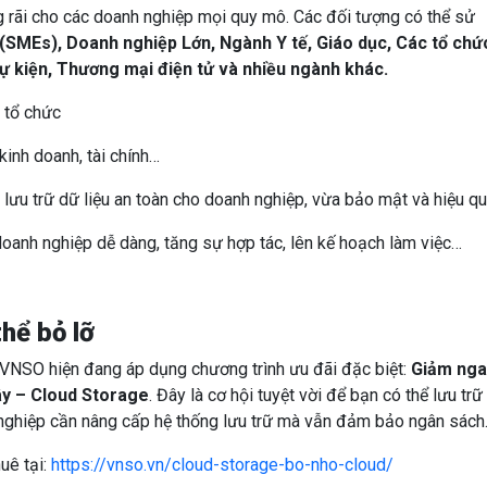
 rãi cho các doanh nghiệp mọi quy mô. Các đối tượng có thể sử
(SMEs), Doanh nghiệp Lớn, Ngành Y tế, Giáo dục, Các tổ chứ
ự kiện, Thương mại điện tử và nhiều ngành khác.
 tổ chức
kinh doanh, tài chính…
g lưu trữ dữ liệu an toàn cho doanh nghiệp, vừa bảo mật và hiệu q
 doanh nghiệp dễ dàng, tăng sự hợp tác, lên kế hoạch làm việc…
hể bỏ lỡ
, VNSO hiện đang áp dụng chương trình ưu đãi đặc biệt:
Giảm nga
ây – Cloud Storage
. Đây là cơ hội tuyệt vời để bạn có thể lưu trữ
h nghiệp cần nâng cấp hệ thống lưu trữ mà vẫn đảm bảo ngân sách
uê tại:
https://vnso.vn/cloud-storage-bo-nho-cloud/