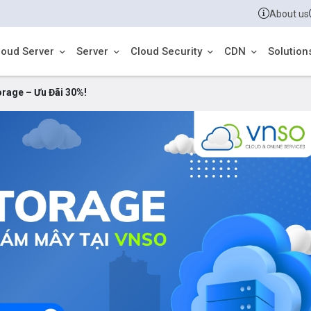
About us
loud Server
Server
Cloud Security
CDN
Solution
rage – Ưu Đãi 30%!