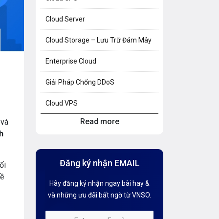
Cloud Server
Cloud Storage – Lưu Trữ Đám Mây
Enterprise Cloud
Giải Pháp Chống DDoS
Cloud VPS
Read more
 và
Hosting Knowledge
h
Hướng Dẫn Mail G Suite
Đăng ký nhận EMAIL
ối
Hướng dẫn Tên miền
về
Hãy đăng ký nhận ngay bài hay &
Kiến thức AI
và những ưu đãi bất ngờ từ VNSO.
Kiến Thức CDN & Cloud Security