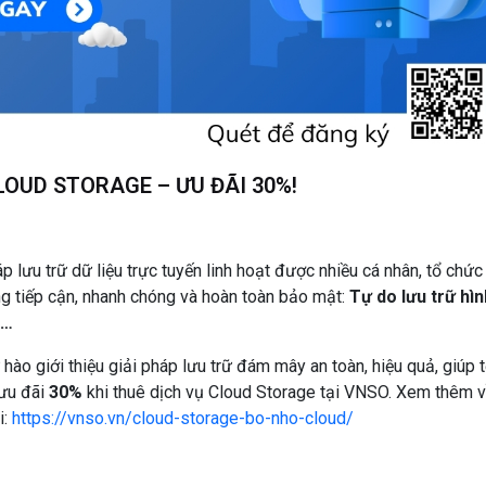
OUD STORAGE – ƯU ĐÃI 30%!
áp lưu trữ dữ liệu trực tuyến linh hoạt được nhiều cá nhân, tổ chức
g tiếp cận, nhanh chóng và hoàn toàn bảo mật:
Tự do lưu trữ hìn
p…
o giới thiệu giải pháp lưu trữ đám mây an toàn, hiệu quả, giúp t
 ưu đãi
30%
khi thuê dịch vụ Cloud Storage tại VNSO. Xem thêm 
i:
https://vnso.vn/cloud-storage-bo-nho-cloud/