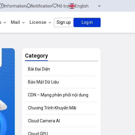
Information
Notification
Hỗ trợ
English
s
Mail
License
Sign up
Log in
Category
Bài Đại Diện
Bảo Mật Dữ Liệu
CDN – Mạng phân phối nội dung
Chương Trình Khuyến Mãi
Cloud Camera AI
Cloud GPU