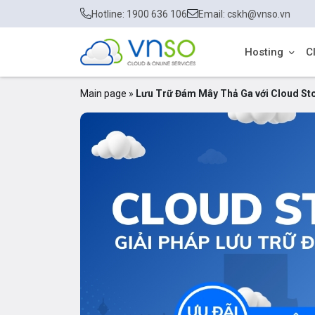
Hotline: 1900 636 106
Email: cskh@vnso.vn
Hosting
C
Main page
»
Lưu Trữ Đám Mây Thả Ga với Cloud Sto