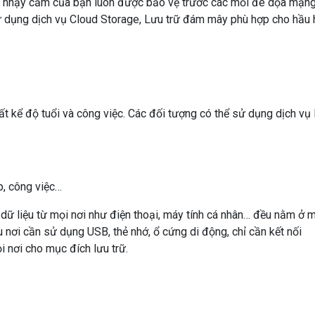
u nhạy cảm của bạn luôn được bảo vệ trước các mối đe dọa mạng
ể sử dụng dịch vụ Cloud Storage, Lưu trữ đám mây phù hợp cho hầu 
t kể độ tuổi và công việc. Các đối tượng có thể sử dụng dịch vụ l
ập, công việc…
ả dữ liệu từ mọi nơi như điện thoại, máy tính cá nhân… đều nằm ở 
ều nơi cần sử dụng USB, thẻ nhớ, ổ cứng di động, chỉ cần kết nối
i nơi cho mục đích lưu trữ.