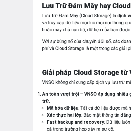
Lưu Trữ Đám Mây hay Cloud 
Lưu Trữ Đám Mây (Cloud Storage) là
dịch v
và truy cập dữ liệu mọi lúc mọi nơi thông qua
hoặc máy chủ cục bộ, dữ liệu của bạn được b
Với sự bùng nổ của chuyển đổi số, các doanh 
phí và Cloud Storage là một trong các giải 
Giải pháp Cloud Storage từ
VNSO không chỉ cung cấp dịch vụ lưu trữ mà c
An toàn vượt trội
–
VNSO áp dụng nhiều gi
trữ.
Mã hóa dữ liệu
: Tất cả dữ liệu được mã 
Xác thực hai lớp
: Bảo mật thông tin đăng
Fast backup and recovery
: Dữ liệu luô
cả trong trường hợp xảy ra sự cố.