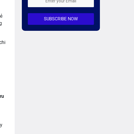
Mỗi tuần 01 Server
sẻ
SUBSCRIBE NOW
Server AI
g
Server Dedicated (Máy chủ riêng)
chi
Server GPU
Server Windows
Storage
Notification
ưu
Thông tin chung
Thuê Chỗ Đặt Server
Tin tức
ay