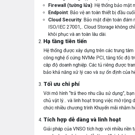
Firewall (tường lửa)
: Hệ thống bảo mật 
Endpoint
: Bảo vệ an toàn thiết bị đầu c
Cloud Security
: Bảo mật điện toán đám m
ISO/IEC 27001,.. Cloud Storage không ch
khôi phục và an toàn lâu dài.
Hạ tầng tiên tiến
Hệ thống được xây dựng trên các trung tâm d
công nghệ ổ cứng NVMe PCI, tăng tốc độ truy
câp độ doanh nghiệp. Các tủ riêng được tran
bảo khả năng xử lý cao và sự ổn định của h
Tối ưu chi phí
Với mô hình “trả theo nhu cầu sử dụng”, bạn 
chủ vật lý… và linh hoạt trong việc mở rộng
chức nhiều chương trình Khuyến mãi nhằm hỗ
Tích hợp dễ dàng và linh hoạt
Giải pháp của VNSO tích hợp với nhiều nền tả