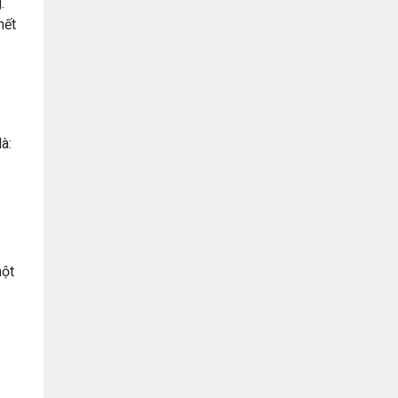
.
hết
à:
một