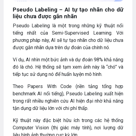
Pseudo Labeling – AI tự tạo nhãn cho dữ
liệu chưa được gắn nhãn
Pseudo Labeling là một trong những kỹ thuật nổi
tiếng nhất của Semi-Supervised Learning. Với
phương pháp này, AI sẽ tự tạo nhãn cho dữ liệu chưa
được gắn nhãn dựa trên dự đoán của chính nó.
Ví dụ, AI nhìn một bức ảnh và dự đoán 98% khả năng
đó là chó. Hệ thống sẽ tạm xem ảnh này là “chó” và
tiếp tục sử dụng nó để huấn luyện mô hình.
Theo Papers With Code (nền tảng tổng hợp
benchmark AI nổi tiếng), Pseudo Labeling xuất hiện
trong rất nhiều nghiên cứu AI hiện đại nhờ khả năng
tận dụng dữ liệu lớn với chi phí thấp.
Kỹ thuật này đặc biệt hữu ích trong các hệ thống
Computer Vision (thị giác máy tính), nơi lượng dữ
liệu hình ảnh thường cực kỳ lớn.