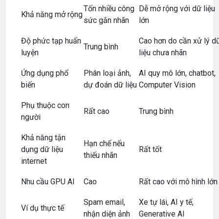
Tốn nhiều công
Dễ mở rộng với dữ liệu
Khả năng mở rộng
sức gắn nhãn
lớn
Độ phức tạp huấn
Cao hơn do cần xử lý d
Trung bình
luyện
liệu chưa nhãn
Ứng dụng phổ
Phân loại ảnh,
AI quy mô lớn, chatbot,
biến
dự đoán dữ liệu
Computer Vision
Phụ thuộc con
Rất cao
Trung bình
người
Khả năng tận
Hạn chế nếu
dụng dữ liệu
Rất tốt
thiếu nhãn
internet
Nhu cầu GPU AI
Cao
Rất cao với mô hình lớn
Spam email,
Xe tự lái, AI y tế,
Ví dụ thực tế
nhận diện ảnh
Generative AI