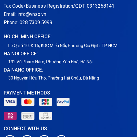
Notification
Tax Code/Business Registration/QDT: 0313258141
Email: info@vnso.vn
Thông tin chung
Phone: 028 7309 5999
Thuê Chỗ Đặt Server
HO CHI MINH OFFICE:
Tin tức
Lô O, số 10, Đ.15, KDC Miếu Nổi, Phường Gia Định, TP. HCM
HA NOI OFFICE:
VNPT
132 Vũ Phạm Hàm, Phường Yên Hoà, Hà Nội
DA NANG OFFICE:
30 Nguyễn Hữu Thọ, Phường Hải Châu, Đà Nẵng
PAYMENT METHODS
CONNECT WITH US