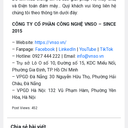
và Điện toán đám mây… Quý khách vui lòng liên hệ
chúng tôi theo thông tin dưới đây:
CÔNG TY CỔ PHẦN CÔNG NGHỆ VNSO – SINCE
2015
– Website:
https://vnso.vn/
– Fanpage:
Facebook
|
LinkedIn
|
YouTube
|
TikTok
– Hotline: 0927 444 222 | Email:
info@vnso.vn
– Trụ sở: Lô O số 10, Đường số 15, KDC Miếu Nổi,
Phường Gia Định, TP. Hồ Chí Minh
– VPGD Đà Nẵng: 30 Nguyễn Hữu Thọ, Phường Hải
Châu, Đà Nẵng
– VPGD Hà Nội: 132 Vũ Phạm Hàm, Phường Yên
Hòa, Hà Nội
Post Views:
452
Chia sẻ bài viết