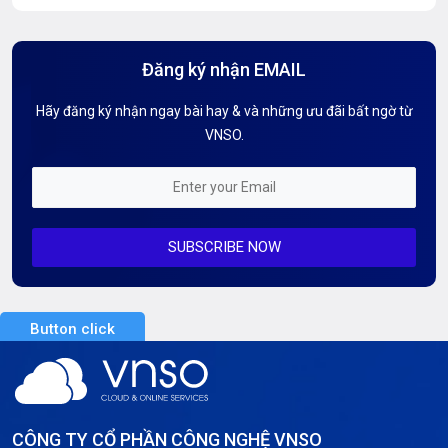
Hướng Dẫn Mail G Suite
Đăng ký nhận EMAIL
Hướng dẫn Tên miền
Hãy đăng ký nhận ngay bài hay & và những ưu đãi bất ngờ từ
Kiến thức AI
VNSO.
Kiến Thức CDN & Cloud Security
Mỗi tuần 01 Server
SUBSCRIBE NOW
Server AI
Server Dedicated (Máy chủ riêng)
Button click
Server GPU
Server Windows
Storage
CÔNG TY CỔ PHẦN CÔNG NGHỆ VNSO