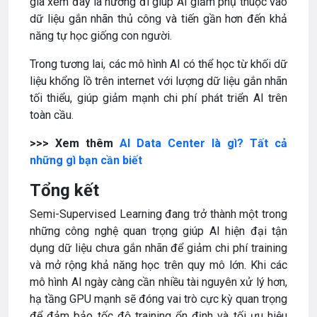
gia xem đây là hướng đi giúp AI giảm phụ thuộc vào
dữ liệu gắn nhãn thủ công và tiến gần hơn đến khả
năng tự học giống con người.
Trong tương lai, các mô hình AI có thể học từ khối dữ
liệu khổng lồ trên internet với lượng dữ liệu gắn nhãn
tối thiểu, giúp giảm mạnh chi phí phát triển AI trên
toàn cầu.
>>> Xem thêm
AI Data Center là gì? Tất cả
những gì bạn cần biết
Tổng kết
Semi-Supervised Learning đang trở thành một trong
những công nghệ quan trọng giúp AI hiện đại tận
dụng dữ liệu chưa gắn nhãn để giảm chi phí training
và mở rộng khả năng học trên quy mô lớn. Khi các
mô hình AI ngày càng cần nhiều tài nguyên xử lý hơn,
hạ tầng GPU mạnh sẽ đóng vai trò cực kỳ quan trọng
để đảm bảo tốc độ training ổn định và tối ưu hiệu