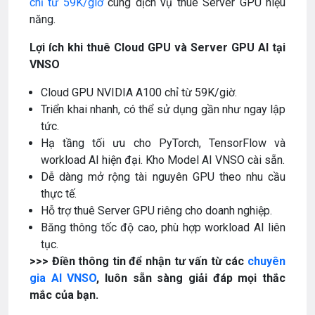
chỉ từ 59K/giờ
cùng dịch vụ thuê Server GPU hiệu
năng.
Lợi ích khi thuê Cloud GPU và Server GPU AI tại
VNSO
Cloud GPU NVIDIA A100 chỉ từ 59K/giờ.
Triển khai nhanh, có thể sử dụng gần như ngay lập
tức.
Hạ tầng tối ưu cho PyTorch, TensorFlow và
workload AI hiện đại. Kho Model AI VNSO cài sẵn.
Dễ dàng mở rộng tài nguyên GPU theo nhu cầu
thực tế.
Hỗ trợ thuê Server GPU riêng cho doanh nghiệp.
Băng thông tốc độ cao, phù hợp workload AI liên
tục.
>>> Điền thông tin để nhận tư vấn từ các
chuyên
gia AI VNSO
, luôn sẵn sàng giải đáp mọi thắc
mắc của bạn.