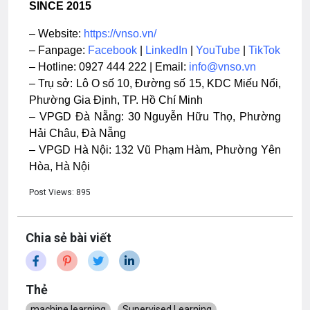
SINCE 2015
– Website:
https://vnso.vn/
– Fanpage:
Facebook
|
LinkedIn
|
YouTube
|
TikTok
– Hotline: 0927 444 222 | Email:
info@vnso.vn
– Trụ sở: Lô O số 10, Đường số 15, KDC Miếu Nổi,
Phường Gia Định, TP. Hồ Chí Minh
– VPGD Đà Nẵng: 30 Nguyễn Hữu Thọ, Phường
Hải Châu, Đà Nẵng
– VPGD Hà Nội: 132 Vũ Phạm Hàm, Phường Yên
Hòa, Hà Nội
Post Views:
895
Chia sẻ bài viết
Thẻ
machine learning
Supervised Learning