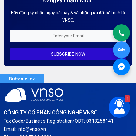
Đăng ký nhận EMAIL
Hướng dẫn Tên miền
Hãy đăng ký nhận ngay bài hay & và những ưu đãi bất ngờ từ
Kiến thức AI
VNSO.
Kiến Thức CDN & Cloud Security
Mỗi tuần 01 Server
Zalo
SUBSCRIBE NOW
Server AI
Server Dedicated (Máy chủ riêng)
Button click
Server GPU
Server Windows
1
Storage
CÔNG TY CỔ PHẦN CÔNG NGHỆ VNSO
Notification
Tax Code/Business Registration/QDT: 0313258141
Email: info@vnso.vn
Thông tin chung