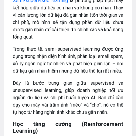
Semi-supervised learning
là phương pháp học máy
kết hợp giữa dữ liệu có nhãn và không có nhãn. Thay
vì cần lượng lớn dữ liệu đã gán nhãn (tốn thời gian và
chi phí), mô hình sẽ tận dụng phần dữ liệu chưa
được gán nhãn để cải thiện độ chính xác và khả năng
tổng quát.
Trong thực tế, semi-supervised learning được ứng
dụng trong nhận diện hình ảnh, phân loại email spam,
xử lý ngôn ngữ tự nhiên và phát hiện gian lận – nơi
dữ liệu gán nhãn hiếm nhưng dữ liệu thô lại rất nhiều.
Đây là bước trung gian giữa supervised và
unsupervised learning, giúp doanh nghiệp tối ưu
nguồn dữ liệu và chi phí huấn luyện AI. Bạn chỉ cần
dạy cho máy vài trăm ảnh “mèo” và “chó”, nó có thể
tự học từ hàng nghìn ảnh khác chưa gắn nhãn.
Học tăng cường (Reinforcement
Learning)