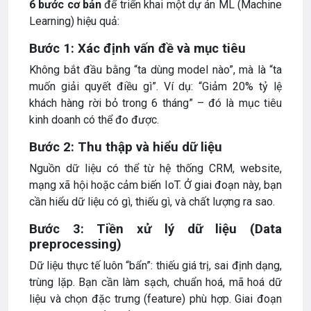
6 bước cơ bản
để triển khai một dự án ML (Machine
Learning) hiệu quả:
Bước 1: Xác định vấn đề và mục tiêu
Không bắt đầu bằng “ta dùng model nào”, mà là “ta
muốn giải quyết điều gì”. Ví dụ: “Giảm 20% tỷ lệ
khách hàng rời bỏ trong 6 tháng” – đó là mục tiêu
kinh doanh có thể đo được.
Bước 2: Thu thập và hiểu dữ liệu
Nguồn dữ liệu có thể từ hệ thống CRM, website,
mạng xã hội hoặc cảm biến IoT. Ở giai đoạn này, bạn
cần hiểu dữ liệu có gì, thiếu gì, và chất lượng ra sao.
Bước 3: Tiền xử lý dữ liệu (Data
preprocessing)
Dữ liệu thực tế luôn “bẩn”: thiếu giá trị, sai định dạng,
trùng lặp. Bạn cần làm sạch, chuẩn hoá, mã hoá dữ
liệu và chọn đặc trưng (feature) phù hợp. Giai đoạn