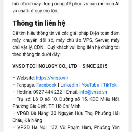
hiện được xây dựng riêng để phục vụ các mô hình AI
và chatbot quy mô lớn.
Thông tin liên hệ
Để tìm hiểu thông tin về các giải pháp Điện toán đám
mây, chuyển đổi số, máy chủ ảo VPS, Server, máy
chủ vật lý, CDN… Quý khách vui lòng liên hệ chúng tôi
theo thông tin dưới đây:
VNSO TECHNOLOGY CO., LTD – SINCE 2015
– Website:
https://vnso.vn/
– Fanpage:
Facebook
|
LinkedIn
|
YouTube
|
TikTok
– Hotline: 0927 444 222 | Email:
info@vnso.vn
– Trụ sở: Lô O số 10, Đường số 15, KDC Miếu Nổi,
Phường Gia Định, TP. Hồ Chí Minh
– VPGD Đà Nẵng: 30 Nguyễn Hữu Thọ, Phường Hải
Châu, Đà Nẵng
– VPGD Hà Nội: 132 Vũ Phạm Hàm, Phường Yên