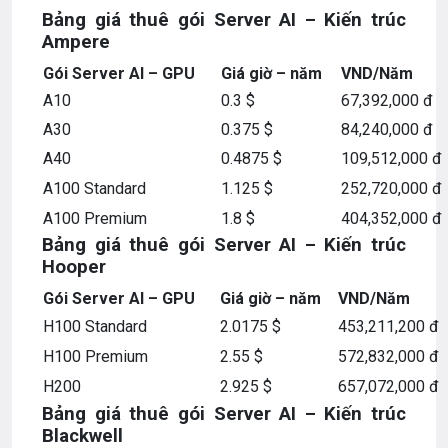
Bảng giá thuê gói Server AI – Kiến trúc
Ampere
Gói Server AI – GPU
Giá giờ – năm
VND/Năm
A10
0.3 $
67,392,000 đ
A30
0.375 $
84,240,000 đ
A40
0.4875 $
109,512,000 đ
A100 Standard
1.125 $
252,720,000 đ
A100 Premium
1.8 $
404,352,000 đ
Bảng giá thuê gói Server AI – Kiến trúc
Hooper
Gói Server AI – GPU
Giá giờ – năm
VND/Năm
H100 Standard
2.0175 $
453,211,200 đ
H100 Premium
2.55 $
572,832,000 đ
H200
2.925 $
657,072,000 đ
Bảng giá thuê gói Server AI – Kiến trúc
Blackwell