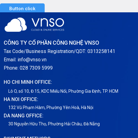
Button click
Server GPU
Server Windows
Storage
CÔNG TY CỔ PHẦN CÔNG NGHỆ VNSO
Notification
Tax Code/Business Registration/QDT: 0313258141
Email: info@vnso.vn
Thông tin chung
Phone: 028 7309 5999
Thuê Chỗ Đặt Server
HO CHI MINH OFFICE:
Tin tức
Lô O, số 10, Đ.15, KDC Miếu Nổi, Phường Gia Định, TP. HCM
HA NOI OFFICE:
VNPT
132 Vũ Phạm Hàm, Phường Yên Hoà, Hà Nội
DA NANG OFFICE:
30 Nguyễn Hữu Thọ, Phường Hải Châu, Đà Nẵng