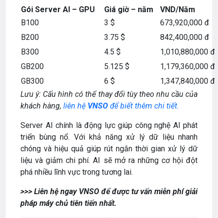
Gói Server AI – GPU
Giá giờ – năm
VND/Năm
B100
3 $
673,920,000 đ
B200
3.75 $
842,400,000 đ
B300
4.5 $
1,010,880,000 đ
GB200
5.125 $
1,179,360,000 đ
GB300
6 $
1,347,840,000 đ
Lưu ý: Cấu hình có thể thay đổi tùy theo nhu cầu của
khách hàng,
liên hệ
VNSO
để biết thêm chi tiết.
Server AI chính là động lực giúp công nghệ AI phát
triển bùng nổ. Với khả năng xử lý dữ liệu nhanh
chóng và hiệu quả giúp rút ngắn thời gian xử lý dữ
liệu và giảm chi phí. AI sẽ mở ra những cơ hội đột
phá nhiều lĩnh vực trong tương lai.
>>> Liên hệ ngay VNSO để được tư vấn miễn phí giải
pháp máy chủ tiên tiến nhất.