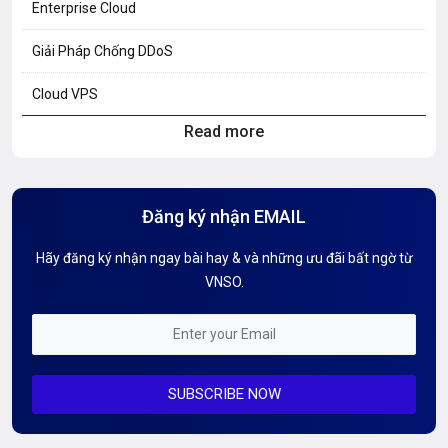
Enterprise Cloud
Giải Pháp Chống DDoS
Cloud VPS
Read more
Hosting Knowledge
Hướng Dẫn Mail G Suite
Đăng ký nhận EMAIL
Hướng dẫn Tên miền
Hãy đăng ký nhận ngay bài hay & và những ưu đãi bất ngờ từ
Kiến thức AI
VNSO.
Kiến Thức CDN & Cloud Security
Mỗi tuần 01 Server
SUBSCRIBE NOW
Server AI
Server Dedicated (Máy chủ riêng)