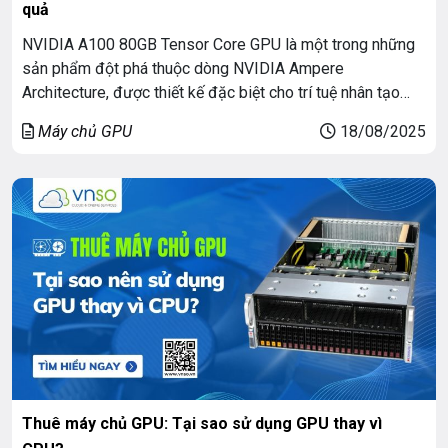
quả
NVIDIA A100 80GB Tensor Core GPU là một trong những
sản phẩm đột phá thuộc dòng NVIDIA Ampere
Architecture, được thiết kế đặc biệt cho trí tuệ nhân tạo
(AI), machine learning (ML), deep learning (DL) và high-
Máy chủ GPU
18/08/2025
performance computing (HPC). Vậy A100 là gì, có gì đặc
biệt, và vì sao nó được xem là […]
Thuê máy chủ GPU: Tại sao sử dụng GPU thay vì