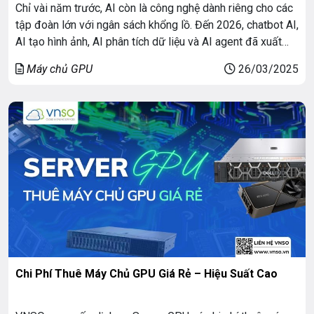
Chỉ vài năm trước, AI còn là công nghệ dành riêng cho các
tập đoàn lớn với ngân sách khổng lồ. Đến 2026, chatbot AI,
AI tạo hình ảnh, AI phân tích dữ liệu và AI agent đã xuất
hiện ở hầu hết mọi lĩnh vực, từ doanh nghiệp đến đời sống
Máy chủ GPU
26/03/2025
hằng ngày. Đằng […]
Chi Phí Thuê Máy Chủ GPU Giá Rẻ – Hiệu Suất Cao