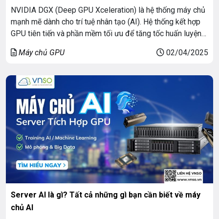
NVIDIA DGX (Deep GPU Xceleration) là hệ thống máy chủ
mạnh mẽ dành cho trí tuệ nhân tạo (AI). Hệ thống kết hợp
GPU tiên tiến và phần mềm tối ưu để tăng tốc huấn luyện
và triển khai các mô hình AI, đặc biệt là cho các ứng dụng
Máy chủ GPU
02/04/2025
Deep Learning (Học sâu). Nó […]
Server AI là gì? Tất cả những gì bạn cần biết về máy
chủ AI