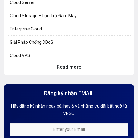
Cloud Server
Cloud Storage – Lưu Trữ Đám Mây
Enterprise Cloud
Giải Pháp Chống DDoS
Cloud VPS
Read more
Hosting Knowledge
Hướng Dẫn Mail G Suite
Đăng ký nhận EMAIL
Hướng dẫn Tên miền
Hãy đăng ký nhận ngay bài hay & và những ưu đãi bất ngờ từ
Kiến thức AI
VNSO.
Kiến Thức CDN & Cloud Security
Mỗi tuần 01 Server