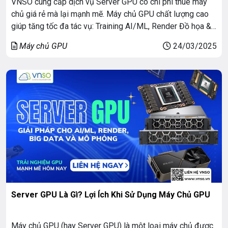
VNSO cung cấp dịch vụ Server GPU có chi phí thuê máy
chủ giá rẻ mà lại mạnh mẽ. Máy chủ GPU chất lượng cao
giúp tăng tốc đa tác vụ: Training AI/ML, Render Đồ họa &
Video, chạy trình giả lập, mô phỏng và Big Data. Chúng tôi
Máy chủ GPU
24/03/2025
cung cấp đa dạng gói dịch […]
Server GPU Là Gì? Lợi Ích Khi Sử Dụng Máy Chủ GPU
Máy chủ GPU (hay Server GPU) là một loại máy chủ được