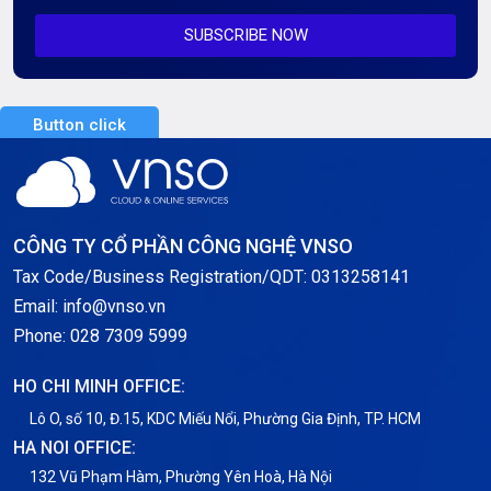
SUBSCRIBE NOW
Server AI
Server Dedicated (Máy chủ riêng)
Button click
Server GPU
Server Windows
Storage
CÔNG TY CỔ PHẦN CÔNG NGHỆ VNSO
Notification
Tax Code/Business Registration/QDT: 0313258141
Email: info@vnso.vn
Thông tin chung
Phone: 028 7309 5999
Thuê Chỗ Đặt Server
HO CHI MINH OFFICE:
Tin tức
Lô O, số 10, Đ.15, KDC Miếu Nổi, Phường Gia Định, TP. HCM
HA NOI OFFICE:
VNPT
132 Vũ Phạm Hàm, Phường Yên Hoà, Hà Nội