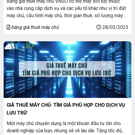
Bảng giá thuê máy chủ VNSO có thể thay đổi tùy thuộc
vào nhà cung cấp dịch vụ và các yếu tố khác như vị trí đặt
máy chủ, cấu hình máy chủ, thời gian thuê, số lượng máy
chủ được thuê và nhiều yếu tố khác. Tuy nhiên, bạn có thể
bảng giá thuê máy chủ
28/03/2023
tìm kiếm trên […]
GIÁ THUÊ MÁY CHỦ: TÌM GIÁ PHÙ HỢP CHO DỊCH VỤ
LƯU TRỮ
Một máy chủ chuyên dụng là một khoản đầu tư lớn cho
doanh nghiệp của bạn, nhưng sẽ về lâu dài. Tăng tốc độ,