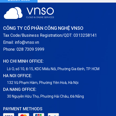
Server GPU
Server Windows
Storage
CÔNG TY CỔ PHẦN CÔNG NGHỆ VNSO
Notification
Tax Code/Business Registration/QDT: 0313258141
Email: info@vnso.vn
Thông tin chung
Phone: 028 7309 5999
Thuê Chỗ Đặt Server
HO CHI MINH OFFICE:
Tin tức
Lô O, số 10, Đ.15, KDC Miếu Nổi, Phường Gia Định, TP. HCM
HA NOI OFFICE:
VNPT
132 Vũ Phạm Hàm, Phường Yên Hoà, Hà Nội
DA NANG OFFICE:
30 Nguyễn Hữu Thọ, Phường Hải Châu, Đà Nẵng
PAYMENT METHODS