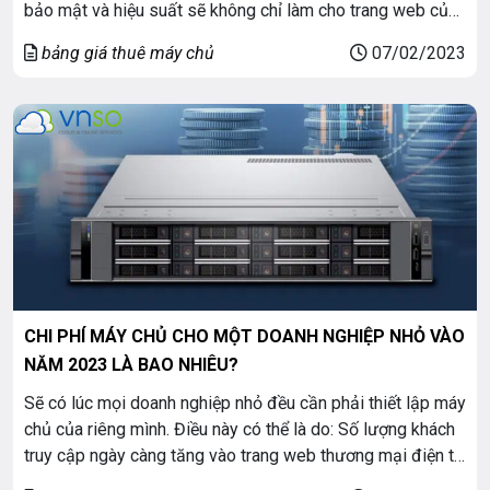
bảo mật và hiệu suất sẽ không chỉ làm cho trang web của
bạn thân thiện hơn với người dùng mà còn dẫn đến nhiều
bảng giá thuê máy chủ
07/02/2023
chuyển đổi hơn và doanh số cao hơn. Trong bài […]
CHI PHÍ MÁY CHỦ CHO MỘT DOANH NGHIỆP NHỎ VÀO
NĂM 2023 LÀ BAO NHIÊU?
Sẽ có lúc mọi doanh nghiệp nhỏ đều cần phải thiết lập máy
chủ của riêng mình. Điều này có thể là do: Số lượng khách
truy cập ngày càng tăng vào trang web thương mại điện tử
Muốn chạy một số ứng dụng kinh doanh khác nhau Yêu