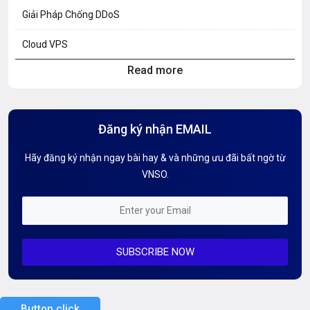
Giải Pháp Chống DDoS
Cloud VPS
Read more
Hosting Knowledge
Hướng Dẫn Mail G Suite
Đăng ký nhận EMAIL
Hướng dẫn Tên miền
Hãy đăng ký nhận ngay bài hay & và những ưu đãi bất ngờ từ
Kiến thức AI
VNSO.
Kiến Thức CDN & Cloud Security
Mỗi tuần 01 Server
SUBSCRIBE NOW
Server AI
Server Dedicated (Máy chủ riêng)
Button click