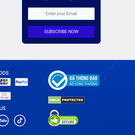
Kiến Thức CDN & Cloud Security
Mỗi tuần 01 Server
SUBSCRIBE NOW
Server AI
Server Dedicated (Máy chủ riêng)
Server GPU
Server Windows
ODS
Storage
Notification
 US
Thông tin chung
Thuê Chỗ Đặt Server