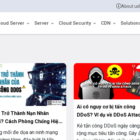
About us
loud Server
Server
Cloud Security
CDN
Solution
Ai có nguy cơ bị tấn công
ễ Trở Thành Nạn Nhân
DDoS? Ví dụ về DDoS Atta
? Cách Phòng Chống Hiệu
Kẻ tấn công DDoS ngày càn
 mối đe dọa an ninh mạng
rộng mục tiêu tấn công. Gây 
càng tăng, đặc biệt là tấn