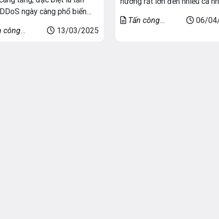
hưởng rất lớn đến nhiều cá n
DDoS ngày càng phổ biến
tổ chức hoạt động trên hệ th
Tấn công
06/04
hời đại chuyển đổi số. Đây là
mạng trực tuyến. Bất kỳ ai s
n công
13/03/2025
DDoS
ạng tấn công nguy hiểm, có
internet cho mục đích kinh d
hiến website, ứng dụng hoặc
hoặc cá nhân đều có khả năn
ống trực tuyến bị gián đoạn
rủi ro. Cùng VNSO […]
tê liệt hoàn toàn. Vậy những