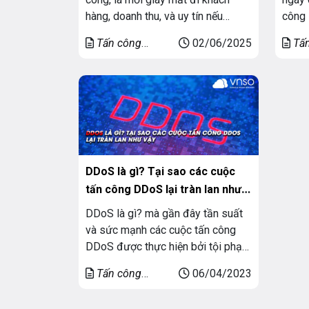
hàng, doanh thu, và uy tín nếu
công 
không có giải pháp anti ddos.
vào t
Tấn công
02/06/2025
Tấ
Trong bối cảnh các cuộc tấn công
một d
DDoS
DDoS
DDoS ngày càng tinh vi, mạnh mẽ
thể k
và phổ biến – đặc biệt vào mùa
hệ th
cao điểm truy cập như […]
hoặc 
[…]
DDoS là gì? Tại sao các cuộc
tấn công DDoS lại tràn lan như
vậy
DDoS là gì? mà gần đây tần suất
và sức mạnh các cuộc tấn công
DDoS được thực hiện bởi tội phạm
mạng đã tăng đột biến để làm gián
Tấn công
06/04/2023
đoạn hoạt động của máy chủ hay
DDoS
hệ thống mạng. Bài viết dưới đây