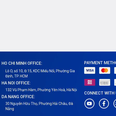
PAYMENT METH
HO CHI MINH OFFICE:
Lô O, số 10, Đ.15, KDC Miếu Nổi, Phường Gia
Định, TP. HCM
HA NOI OFFICE:
132 Vũ Phạm Hàm, Phường Yên Hoà, Hà Nội
CONNECT WITH
DA NANG OFFICE:
30 Nguyễn Hữu Thọ, Phường Hải Châu, Đà
Nẵng