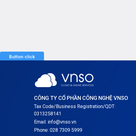
sẽ giải đáp những thắc mắc cho
bạn, cùng VNSO tìm […]
Button click
CÔNG TY CỔ PHẦN CÔNG NGHỆ VNSO
Tax Code/Business Registration/QDT:
0313258141
Email: info@vnso.vn
Phone: 028 7309 5999