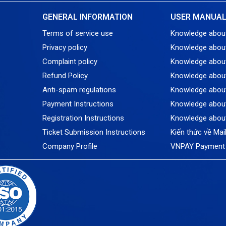
GENERAL INFORMATION
USER MANUA
Terms of service use
Knowledge abou
Privacy policy
Knowledge abou
Complaint policy
Knowledge abou
Refund Policy
Knowledge about
Anti-spam regulations
Knowledge about
Payment Instructions
Knowledge about
Registration Instructions
Knowledge abou
Ticket Submission Instructions
Kiến thức về Mai
Company Profile
VNPAY Payment 