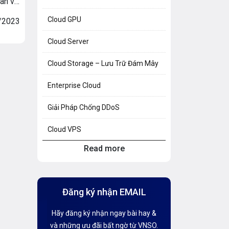
hân và
ống
Cloud GPU
/2023
ử dụng
oanh
Cloud Server
g gặp
Cloud Storage – Lưu Trữ Đám Mây
Enterprise Cloud
Giải Pháp Chống DDoS
Cloud VPS
Read more
Hosting Knowledge
Hướng Dẫn Mail G Suite
Đăng ký nhận EMAIL
Hướng dẫn Tên miền
Hãy đăng ký nhận ngay bài hay &
Kiến thức AI
và những ưu đãi bất ngờ từ VNSO.