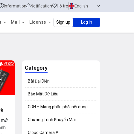
Information
Notification
Hỗ trợ
English
s
Mail
License
Sign up
Log in
Category
Bài Đại Diện
Bảo Mật Dữ Liệu
CDN – Mạng phân phối nội dung
ck
Chương Trình Khuyến Mãi
g mở
ảnh
Cloud Camera AI