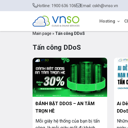
Hotline: 1900 636 106
Email: cskh@vnso.vn
Hosting
C
Main page
»
Tấn công DDoS
Tấn công DDoS
ĐÁNH BẬT DDOS – AN TÂM
Ai D
TRỌN HÈ
DDoS
Quả
Mỗi giây hệ thống của bạn bị tấn
Những
công, là mỗi giây mất đi khách
ngày 