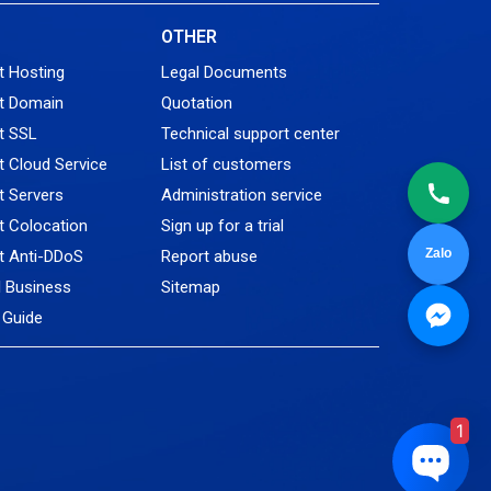
Tin tức
L
OTHER
VNPT
t Hosting
Legal Documents
t Domain
Quotation
t SSL
Technical support center
 Cloud Service
List of customers
 Servers
Administration service
 Colocation
Sign up for a trial
Zalo
t Anti-DDoS
Report abuse
l Business
Sitemap
Guide
1