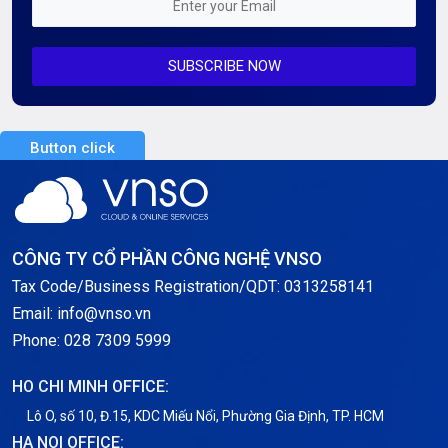
Mỗi tuần 01 Server
SUBSCRIBE NOW
Server AI
Server Dedicated (Máy chủ riêng)
Button click
Server GPU
Server Windows
Storage
CÔNG TY CỔ PHẦN CÔNG NGHỆ VNSO
Notification
Tax Code/Business Registration/QDT: 0313258141
Email: info@vnso.vn
Thông tin chung
Phone: 028 7309 5999
Thuê Chỗ Đặt Server
HO CHI MINH OFFICE:
Tin tức
Lô O, số 10, Đ.15, KDC Miếu Nổi, Phường Gia Định, TP. HCM
HA NOI OFFICE: