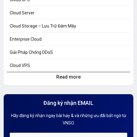
Cloud Server
Cloud Storage – Lưu Trữ Đám Mây
Enterprise Cloud
Giải Pháp Chống DDoS
Cloud VPS
Read more
Hosting Knowledge
Hướng Dẫn Mail G Suite
Đăng ký nhận EMAIL
Hướng dẫn Tên miền
Hãy đăng ký nhận ngay bài hay & và những ưu đãi bất ngờ từ
Kiến thức AI
VNSO.
Kiến Thức CDN & Cloud Security