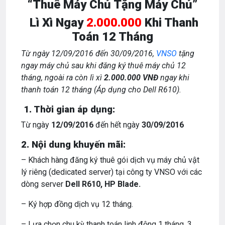
“Thuê Máy Chủ Tặng Máy Chủ”
Lì Xì Ngay
2.000.000
Khi Thanh
Toán 12 Tháng
Từ ngày 12/09/2016 đến 30/09/2016,
VNSO
tặng
ngay máy chủ sau khi đăng ký thuê máy chủ 12
tháng, ngoài ra còn lì xì
2.000.000 VNĐ
ngay
khi
thanh toán 12 tháng (Áp dụng cho Dell R610).
1. Thời gian áp dụng:
Từ ngày
12
/09/2016
đến hết ngày
30
/09/2016
2. Nội dung khuyến mãi:
– Khách hàng đăng ký thuê gói dịch vụ máy chủ vật
lý riêng (dedicated server) tại công ty VNSO với các
dòng server
Dell R610, HP Blade.
– Ký hợp đồng dịch vụ 12 tháng.
– Lựa chọn chu kỳ thanh toán linh động 1 tháng, 3