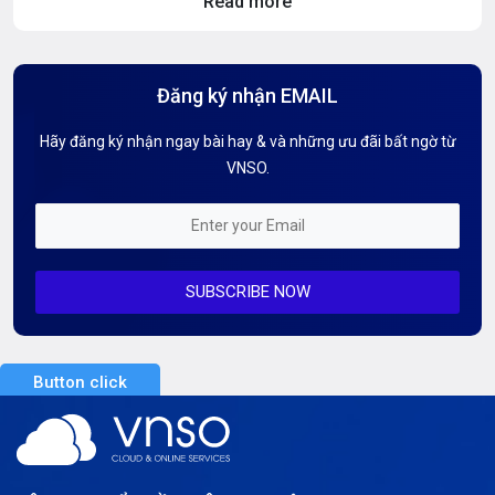
Read more
Hosting Knowledge
Hướng Dẫn Mail G Suite
Đăng ký nhận EMAIL
Hướng dẫn Tên miền
Hãy đăng ký nhận ngay bài hay & và những ưu đãi bất ngờ từ
Kiến thức AI
VNSO.
Kiến Thức CDN & Cloud Security
Mỗi tuần 01 Server
SUBSCRIBE NOW
Server AI
Server Dedicated (Máy chủ riêng)
Button click
Server GPU
Server Windows
Storage