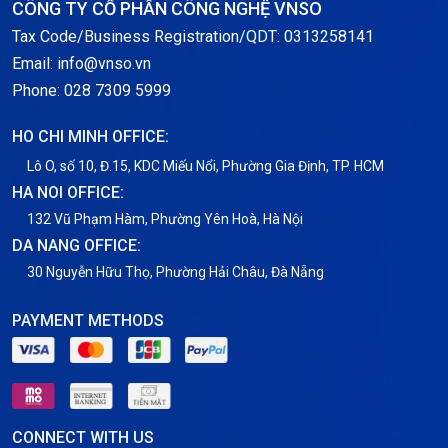
CÔNG TY CỔ PHẦN CÔNG NGHỆ VNSO
Notification
Tax Code/Business Registration/QDT: 0313258141
Email: info@vnso.vn
Thông tin chung
Phone: 028 7309 5999
Thuê Chỗ Đặt Server
HO CHI MINH OFFICE:
Tin tức
Lô O, số 10, Đ.15, KDC Miếu Nổi, Phường Gia Định, TP. HCM
HA NOI OFFICE:
VNPT
132 Vũ Phạm Hàm, Phường Yên Hoà, Hà Nội
DA NANG OFFICE:
30 Nguyễn Hữu Thọ, Phường Hải Châu, Đà Nẵng
PAYMENT METHODS
CONNECT WITH US