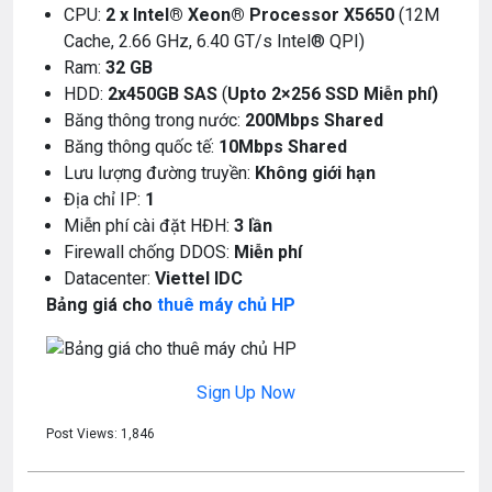
CPU:
2 x Intel® Xeon® Processor X5650
(12M
Cache, 2.66 GHz, 6.40 GT/s Intel® QPI)
Ram:
32 GB
HDD:
2x450GB SAS
(
Upto
2×256 SSD Miễn phí)
Băng thông trong nước:
200Mbps Shared
Băng thông quốc tế:
10Mbps Shared
Lưu lượng đường truyền:
Không giới hạn
Địa chỉ IP:
1
Miễn phí cài đặt HĐH:
3 lần
Firewall chống DDOS:
Miễn phí
Datacenter:
Viettel IDC
Bảng giá cho
thuê máy chủ HP
Sign Up Now
Post Views:
1,846