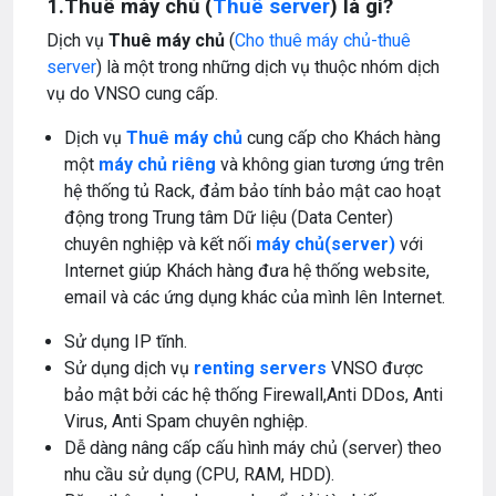
1.Thuê máy chủ (
Thuê server
) là gì?
Dịch vụ
Thuê máy chủ
(
Cho thuê máy chủ-thuê
server
) là một trong những dịch vụ thuộc nhóm dịch
vụ do VNSO cung cấp.
Dịch vụ
Thuê máy chủ
cung cấp cho Khách hàng
một
máy chủ riêng
và không gian tương ứng trên
hệ thống tủ Rack, đảm bảo tính bảo mật cao hoạt
động trong Trung tâm Dữ liệu (Data Center)
chuyên nghiệp và kết nối
máy chủ(server)
với
Internet giúp Khách hàng đưa hệ thống website,
email và các ứng dụng khác của mình lên Internet.
Sử dụng IP tĩnh.
Sử dụng dịch vụ
renting servers
VNSO được
bảo mật bởi các hệ thống Firewall,Anti DDos, Anti
Virus, Anti Spam chuyên nghiệp.
Dễ dàng nâng cấp cấu hình máy chủ (server) theo
nhu cầu sử dụng (CPU, RAM, HDD).