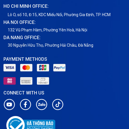
Thuê Chỗ Đặt Server
HO CHI MINH OFFICE:
Tin tức
Lô O, số 10, Đ.15, KDC Miếu Nổi, Phường Gia Định, TP. HCM
HA NOI OFFICE:
VNPT
132 Vũ Phạm Hàm, Phường Yên Hoà, Hà Nội
DA NANG OFFICE:
30 Nguyễn Hữu Thọ, Phường Hải Châu, Đà Nẵng
PAYMENT METHODS
CONNECT WITH US