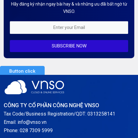
Hãy đăng ký nhận ngay bài hay & và những ưu đãi bất ngờ từ
Kiến thức AI
VNSO.
Kiến Thức CDN & Cloud Security
Mỗi tuần 01 Server
SUBSCRIBE NOW
Server AI
Server Dedicated (Máy chủ riêng)
Button click
Server GPU
Server Windows
Storage
CÔNG TY CỔ PHẦN CÔNG NGHỆ VNSO
Notification
Tax Code/Business Registration/QDT: 0313258141
Email: info@vnso.vn
Thông tin chung
Phone: 028 7309 5999