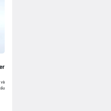
er
 và
cấu