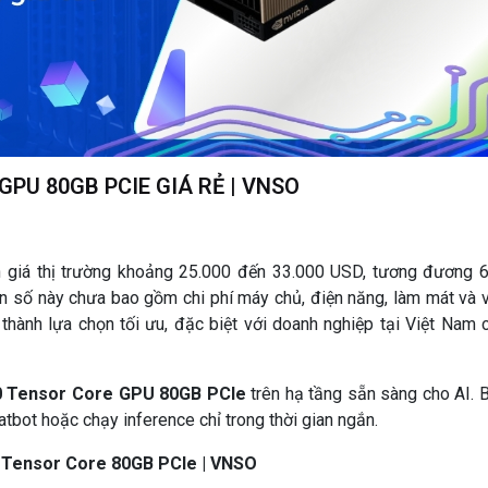
PU 80GB PCIE GIÁ RẺ | VNSO
giá thị trường khoảng 25.000 đến 33.000 USD, tương đương 
n số này chưa bao gồm chi phí máy chủ, điện năng, làm mát và 
thành lựa chọn tối ưu, đặc biệt với doanh nghiệp tại Việt Nam 
0 Tensor Core GPU 80GB PCIe
trên hạ tầng sẵn sàng cho AI. 
hatbot hoặc chạy inference chỉ trong thời gian ngắn.
Tensor Core 80GB PCIe | VNSO