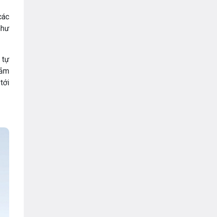
VNPT
các
như
 tự
iảm
tới