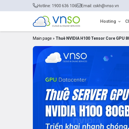
Hotline: 1900 636 106
Email: cskh@vnso.vn
Hosting
C
Main page
»
Thuê NVIDIA H100 Tensor Core GPU 80