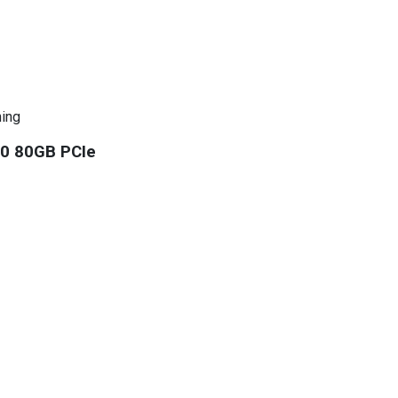
ning
00 80GB PCIe