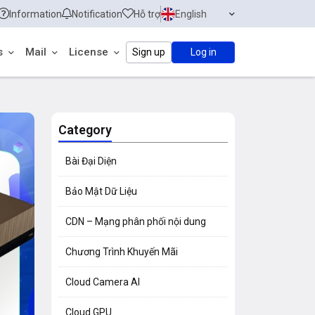
Information
Notification
Hỗ trợ
English
s
Mail
License
Sign up
Log in
Category
Bài Đại Diện
Bảo Mật Dữ Liệu
CDN – Mạng phân phối nội dung
Chương Trình Khuyến Mãi
Cloud Camera AI
Cloud GPU