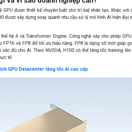
ì và vì sao doanh nghiệp cần?
ệ GPU được thiết kế chuyên biệt cho trí tuệ nhân tạo. Khác với 
00 được xây dựng xoay quanh nhu cầu xử lý mô hình AI hiện đại 
.
 thế hệ 4 và Transformer Engine. Công nghệ này cho phép GPU
ư FP16 và FP8 để tối ưu hiệu năng. FP8 là dạng số mới giúp g
h xác đủ cho AI. Theo NVIDIA, H100 có thể tăng tốc training lên 
hực tế.
tích GPU Datacenter tăng tốc AI cao cấp