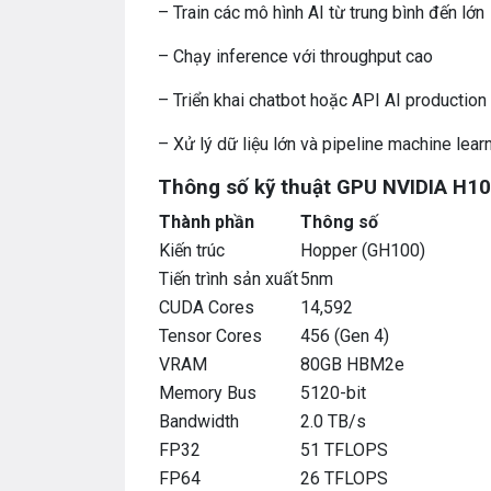
– Train các mô hình AI từ trung bình đến lớn
– Chạy inference với throughput cao
– Triển khai chatbot hoặc API AI production
– Xử lý dữ liệu lớn và pipeline machine lear
Thông số kỹ thuật GPU NVIDIA H1
Thành phần
Thông số
Kiến trúc
Hopper (GH100)
Tiến trình sản xuất
5nm
CUDA Cores
14,592
Tensor Cores
456 (Gen 4)
VRAM
80GB HBM2e
Memory Bus
5120-bit
Bandwidth
2.0 TB/s
FP32
51 TFLOPS
FP64
26 TFLOPS