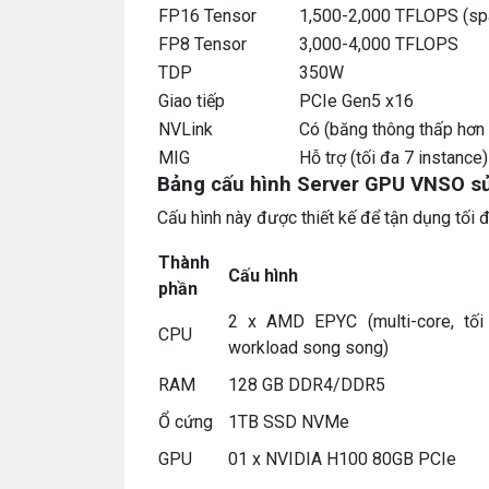
FP16 Tensor
1,500-2,000 TFLOPS (spa
FP8 Tensor
3,000-4,000 TFLOPS
TDP
350W
Giao tiếp
PCIe Gen5 x16
NVLink
Có (băng thông thấp hơ
MIG
Hỗ trợ (tối đa 7 instance)
Bảng cấu hình Server GPU VNSO s
Cấu hình này được thiết kế để tận dụng tối
Thành
Cấu hình
phần
2 x AMD EPYC (multi-core, tối
CPU
workload song song)
RAM
128 GB DDR4/DDR5
Ổ cứng
1TB SSD NVMe
GPU
01 x NVIDIA H100 80GB PCIe