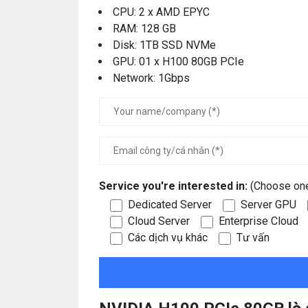
CPU: 2 x AMD EPYC
RAM: 128 GB
Disk: 1TB SSD NVMe
GPU: 01 x H100 80GB PCIe
Network: 1Gbps
Service you're interested in:
(Choose on
Dedicated Server
Server GPU
Cloud Server
Enterprise Cloud
Các dịch vụ khác
Tư vấn