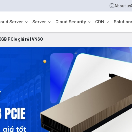
About us
loud Server
Server
Cloud Security
CDN
Solution
GB PCIe giá rẻ | VNSO