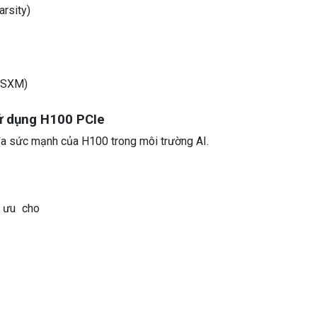
rsity)
n SXM)
ử dụng H100 PCIe
 đa sức mạnh của H100 trong môi trường AI.
 ưu cho