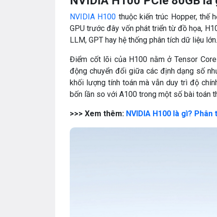
NVIDIA H100 PCIe 80GB là g
NVIDIA H100
thuộc kiến trúc Hopper, thế h
GPU trước đây vốn phát triển từ đồ họa, H1
LLM, GPT hay hệ thống phân tích dữ liệu lớn
Điểm cốt lõi của H100 nằm ở Tensor Core
động chuyển đổi giữa các định dạng số nh
khối lượng tính toán mà vẫn duy trì độ chín
bốn lần so với A100 trong một số bài toán t
>>> Xem thêm:
NVIDIA H100 là gì? Phân 