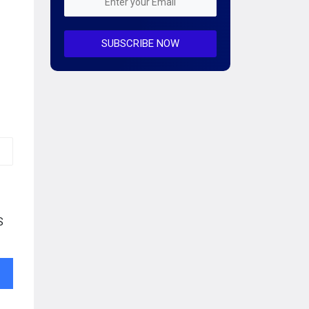
Mỗi tuần 01 Server
SUBSCRIBE NOW
Server AI
Server Dedicated (Máy chủ riêng)
Server GPU
Server Windows
Storage
Notification
S
Thông tin chung
Thuê Chỗ Đặt Server
Tin tức