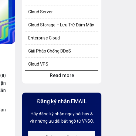
Cloud Server
Cloud Storage – Lưu Trữ Đám Mây
Enterprise Cloud
Giải Pháp Chống DDoS
Cloud VPS
Read more
600
Hosting Knowledge
vận
cần
Hướng Dẫn Mail G Suite
Đăng ký nhận EMAIL
Hướng dẫn Tên miền
Bạn
Hãy đăng ký nhận ngay bài hay &
Kiến thức AI
và những ưu đãi bất ngờ từ VNSO.
Kiến Thức CDN & Cloud Security