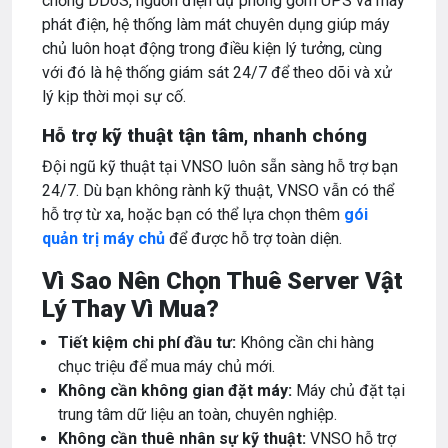
chống DDoS, nguồn điện dự phòng gồm UPS và máy
phát điện, hệ thống làm mát chuyên dụng giúp máy
chủ luôn hoạt động trong điều kiện lý tưởng, cùng
với đó là hệ thống giám sát 24/7 để theo dõi và xử
lý kịp thời mọi sự cố.
Hỗ trợ kỹ thuật tận tâm, nhanh chóng
Đội ngũ kỹ thuật tại VNSO luôn sẵn sàng hỗ trợ bạn
24/7. Dù bạn không rành kỹ thuật, VNSO vẫn có thể
hỗ trợ từ xa, hoặc bạn có thể lựa chọn thêm
gói
quản trị máy chủ
để được hỗ trợ toàn diện.
Vì Sao Nên Chọn Thuê Server Vật
Lý Thay Vì Mua?
Tiết kiệm chi phí đầu tư:
Không cần chi hàng
chục triệu để mua máy chủ mới.
Không cần không gian đặt máy:
Máy chủ đặt tại
trung tâm dữ liệu an toàn, chuyên nghiệp.
Không cần thuê nhân sự kỹ thuật:
VNSO hỗ trợ