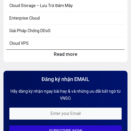
Cloud Storage – Lưu Trữ Đám Mây
Enterprise Cloud
Giải Pháp Chống DDoS
Cloud VPS
Read more
Hosting Knowledge
Hướng Dẫn Mail G Suite
Đăng ký nhận EMAIL
Hướng dẫn Tên miền
Hãy đăng ký nhận ngay bài hay & và những ưu đãi bất ngờ từ
Kiến thức AI
VNSO.
Kiến Thức CDN & Cloud Security
Mỗi tuần 01 Server