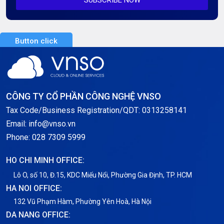
SUBSCRIBE NOW
Server AI
Server Dedicated (Máy chủ riêng)
Button click
Server GPU
Server Windows
Storage
CÔNG TY CỔ PHẦN CÔNG NGHỆ VNSO
Notification
Tax Code/Business Registration/QDT: 0313258141
Email: info@vnso.vn
Thông tin chung
Phone: 028 7309 5999
Thuê Chỗ Đặt Server
HO CHI MINH OFFICE:
Tin tức
Lô O, số 10, Đ.15, KDC Miếu Nổi, Phường Gia Định, TP. HCM
HA NOI OFFICE:
VNPT
132 Vũ Phạm Hàm, Phường Yên Hoà, Hà Nội
DA NANG OFFICE: