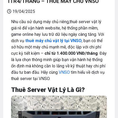
1TR4/THÁNG – THUÊ MÁY CHỦ VNSO
19/04/2025
Nhu cầu sử dụng máy chủ riêng,thuê server vật lý
giá rẻ để vận hành website, hệ thống phần mềm,
game online hay lưu trữ dữ liệu ngày càng tăng. Với
dịch vụ
thuê máy chủ vật lý tại VNSO
, bạn có thể
sở hữu một máy chủ mạnh mẽ, độc lập với chi phí
cực kỳ tiết kiệm –
chỉ từ 1.400.000 VNĐ/tháng
. Đây
là lựa chọn thông minh giúp bạn vận hành hệ thống
ổn định mà không cần lo lắng về kỹ thuật hay chi phí
đầu tư ban đầu. Hãy cùng
VNSO
tìm hiểu về dịch vụ
thuê server tại VNSO.
Thuê Server Vật Lý Là Gì?