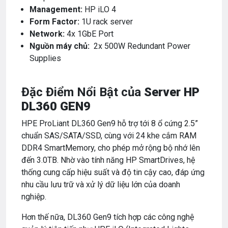
Management:
HP iLO 4
Form Factor:
1U rack server
Network:
4x 1GbE Port
Nguồn máy chủ:
2x 500W Redundant Power
Supplies
Đặc Điểm Nổi Bật của
Server HP
DL360 GEN9
HPE ProLiant DL360 Gen9 hỗ trợ tới 8 ổ cứng 2.5”
chuẩn SAS/SATA/SSD, cùng với 24 khe cắm RAM
DDR4 SmartMemory, cho phép mở rộng bộ nhớ lên
đến 3.0TB. Nhờ vào tính năng HP SmartDrives, hệ
thống cung cấp hiệu suất và độ tin cậy cao, đáp ứng
nhu cầu lưu trữ và xử lý dữ liệu lớn của doanh
nghiệp.
Hơn thế nữa, DL360 Gen9 tích hợp các công nghệ