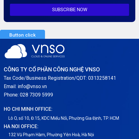
SUBSCRIBE NOW
Server AI
Server Dedicated (Máy chủ riêng)
Button click
Server GPU
Server Windows
Storage
CÔNG TY CỔ PHẦN CÔNG NGHỆ VNSO
Notification
Tax Code/Business Registration/QDT: 0313258141
Email: info@vnso.vn
Thông tin chung
Phone: 028 7309 5999
Thuê Chỗ Đặt Server
HO CHI MINH OFFICE:
Tin tức
Lô O, số 10, Đ.15, KDC Miếu Nổi, Phường Gia Định, TP. HCM
HA NOI OFFICE:
VNPT
132 Vũ Phạm Hàm, Phường Yên Hoà, Hà Nội