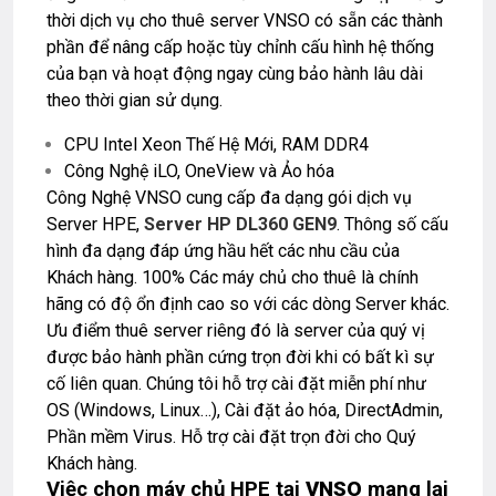
thời dịch vụ cho thuê server
VNSO
có sẵn các thành
phần để nâng cấp hoặc tùy chỉnh cấu hình hệ thống
của bạn và hoạt động ngay cùng bảo hành lâu dài
theo thời gian sử dụng.
CPU Intel Xeon Thế Hệ Mới, RAM DDR4
Công Nghệ iLO, OneView và Ảo hóa
Công Nghệ VNSO cung cấp đa dạng gói dịch vụ
Server HPE,
Server HP DL360 GEN9
. Thông số cấu
hình đa dạng đáp ứng hầu hết các nhu cầu của
Khách hàng. 100% Các máy chủ cho thuê là chính
hãng có độ ổn định cao so với các dòng Server khác.
Ưu điểm thuê server riêng đó là server của quý vị
được bảo hành phần cứng trọn đời khi có bất kì sự
cố liên quan. Chúng tôi hỗ trợ cài đặt miễn phí như
OS (Windows, Linux…), Cài đặt ảo hóa, DirectAdmin,
Phần mềm Virus. Hỗ trợ cài đặt trọn đời cho Quý
Khách hàng.
Việc chọn máy chủ HPE tại
VNSO
mang lại