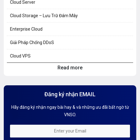
Cloud Server
Cloud Storage – Lưu Trữ Đám Mây
Enterprise Cloud
Giải Pháp Chống DDoS
Cloud VPS
Read more
Hosting Knowledge
Hướng Dẫn Mail G Suite
Đăng ký nhận EMAIL
Hướng dẫn Tên miền
Hãy đăng ký nhận ngay bài hay & và những ưu đãi bất ngờ từ
Kiến thức AI
VNSO.
Kiến Thức CDN & Cloud Security
Mỗi tuần 01 Server