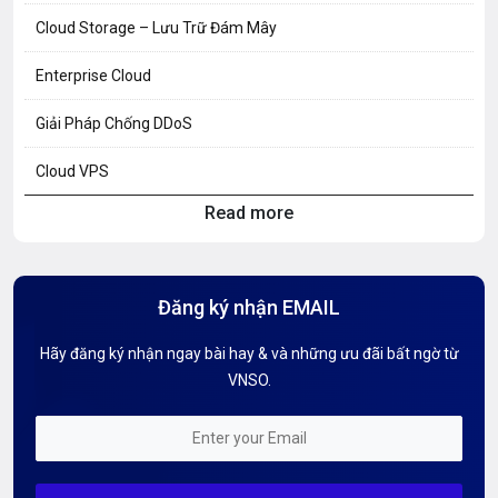
Cloud Storage – Lưu Trữ Đám Mây
Enterprise Cloud
Giải Pháp Chống DDoS
Cloud VPS
Read more
Hosting Knowledge
Hướng Dẫn Mail G Suite
Đăng ký nhận EMAIL
Hướng dẫn Tên miền
Hãy đăng ký nhận ngay bài hay & và những ưu đãi bất ngờ từ
Kiến thức AI
VNSO.
Kiến Thức CDN & Cloud Security
Mỗi tuần 01 Server