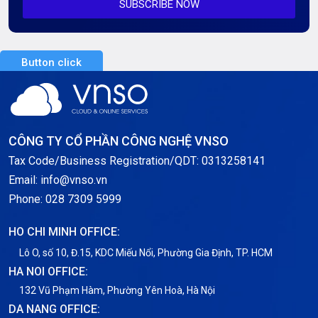
SUBSCRIBE NOW
Server AI
Server Dedicated (Máy chủ riêng)
Button click
Server GPU
Server Windows
Storage
CÔNG TY CỔ PHẦN CÔNG NGHỆ VNSO
Notification
Tax Code/Business Registration/QDT: 0313258141
Email: info@vnso.vn
Thông tin chung
Phone: 028 7309 5999
Thuê Chỗ Đặt Server
HO CHI MINH OFFICE:
Tin tức
Lô O, số 10, Đ.15, KDC Miếu Nổi, Phường Gia Định, TP. HCM
HA NOI OFFICE:
VNPT
132 Vũ Phạm Hàm, Phường Yên Hoà, Hà Nội
DA NANG OFFICE: