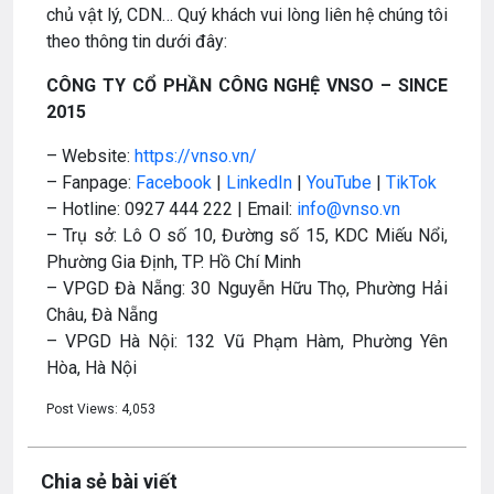
chủ vật lý, CDN… Quý khách vui lòng liên hệ chúng tôi
theo thông tin dưới đây:
CÔNG TY CỔ PHẦN CÔNG NGHỆ VNSO – SINCE
2015
– Website:
https://vnso.vn/
– Fanpage:
Facebook
|
LinkedIn
|
YouTube
|
TikTok
– Hotline: 0927 444 222 | Email:
info@vnso.vn
– Trụ sở: Lô O số 10, Đường số 15, KDC Miếu Nổi,
Phường Gia Định, TP. Hồ Chí Minh
– VPGD Đà Nẵng: 30 Nguyễn Hữu Thọ, Phường Hải
Châu, Đà Nẵng
– VPGD Hà Nội: 132 Vũ Phạm Hàm, Phường Yên
Hòa, Hà Nội
Post Views:
4,053
Chia sẻ bài viết