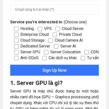
Service you're interested in:
(Choose one)
Hosting
VPS
Cloud Server
Enterprise Cloud
Private Cloud
Cloud Storage
Cloud Camera AI
Dedicated Server
Server AI
Server GPU
Server Colocation
CDN
Anti-DDoS
Các dịch vụ khác
Tư vấn
1. Server GPU là gì?
Server GPU là máy chủ được trang bị một hoặc
nhiều card đồ họa (GPU – Graphics processing unit)
chuyên dụng. Khác với CPU chỉ xử lý tác vụ theo thứ
tự, GPU có hàng nghìn lõi xử lý song song. Nhờ đó,