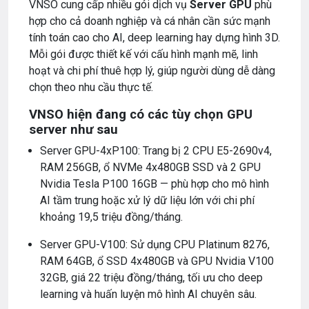
VNSO cung cấp nhiều gói dịch vụ
Server GPU
phù
hợp cho cả doanh nghiệp và cá nhân cần sức mạnh
tính toán cao cho AI, deep learning hay dựng hình 3D.
Mỗi gói được thiết kế với cấu hình mạnh mẽ, linh
hoạt và chi phí thuê hợp lý, giúp người dùng dễ dàng
chọn theo nhu cầu thực tế.
VNSO hiện đang có các tùy chọn GPU
server như sau
Server GPU-4xP100: Trang bị 2 CPU E5-2690v4,
RAM 256GB, ổ NVMe 4x480GB SSD và 2 GPU
Nvidia Tesla P100 16GB — phù hợp cho mô hình
AI tầm trung hoặc xử lý dữ liệu lớn với chi phí
khoảng 19,5 triệu đồng/tháng.
Server GPU-V100: Sử dụng CPU Platinum 8276,
RAM 64GB, ổ SSD 4x480GB và GPU Nvidia V100
32GB, giá 22 triệu đồng/tháng, tối ưu cho deep
learning và huấn luyện mô hình AI chuyên sâu.