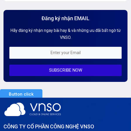
Hướng Dẫn Mail G Suite
Đăng ký nhận EMAIL
Hướng dẫn Tên miền
Hãy đăng ký nhận ngay bài hay & và những ưu đãi bất ngờ từ
Kiến thức AI
VNSO.
Kiến Thức CDN & Cloud Security
Mỗi tuần 01 Server
SUBSCRIBE NOW
Server AI
Server Dedicated (Máy chủ riêng)
Button click
Server GPU
Server Windows
Storage
CÔNG TY CỔ PHẦN CÔNG NGHỆ VNSO