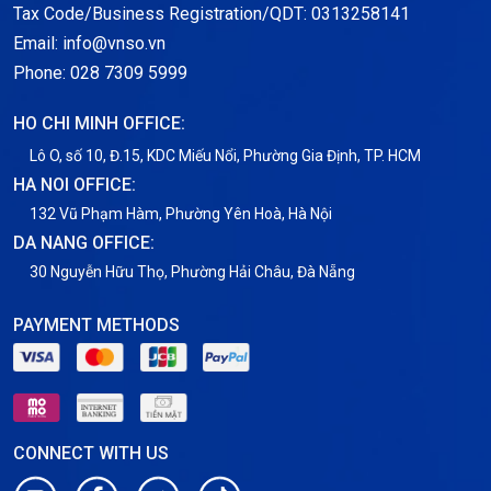
Notification
Tax Code/Business Registration/QDT: 0313258141
Email: info@vnso.vn
Thông tin chung
Phone: 028 7309 5999
Thuê Chỗ Đặt Server
HO CHI MINH OFFICE:
Tin tức
Lô O, số 10, Đ.15, KDC Miếu Nổi, Phường Gia Định, TP. HCM
HA NOI OFFICE:
VNPT
132 Vũ Phạm Hàm, Phường Yên Hoà, Hà Nội
DA NANG OFFICE:
30 Nguyễn Hữu Thọ, Phường Hải Châu, Đà Nẵng
PAYMENT METHODS
CONNECT WITH US