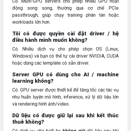
Có. Multi-GPU servers cho phép nhiều GPU hoạt
động song song, thường qua cơ chế PCIe
passthrough, giúp chạy training phân tán hoặc
workloads lớn hơn.
Tôi có được quyền cài đặt driver / hệ
điều hành mình muốn không?
Có. Nhiều dịch vụ cho phép chọn OS (Linux,
Windows) và bạn có thể tự cài driver NVIDIA, CUDA
hoặc dùng các template có sẵn driver.
Server GPU có dùng cho AI / machine
learning không?
Có. GPU server được thiết kế để tăng tốc các tác vụ
như huấn luyện mô hình, inference, xử lý dữ liệu lớn
và rendering hình ảnh/video.
Dữ liệu có được giữ lại sau khi kết thúc
thuê không?
Có dịch vụ cho biết họ
không giữ
dữ liệu sau khi