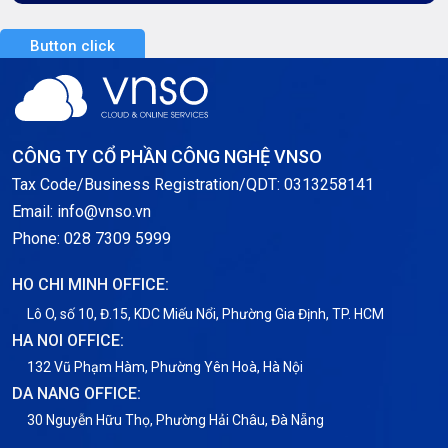
Server Dedicated (Máy chủ riêng)
Button click
Server GPU
Server Windows
Storage
CÔNG TY CỔ PHẦN CÔNG NGHỆ VNSO
Notification
Tax Code/Business Registration/QDT: 0313258141
Email: info@vnso.vn
Thông tin chung
Phone: 028 7309 5999
Thuê Chỗ Đặt Server
HO CHI MINH OFFICE:
Tin tức
Lô O, số 10, Đ.15, KDC Miếu Nổi, Phường Gia Định, TP. HCM
HA NOI OFFICE:
VNPT
132 Vũ Phạm Hàm, Phường Yên Hoà, Hà Nội
DA NANG OFFICE:
30 Nguyễn Hữu Thọ, Phường Hải Châu, Đà Nẵng