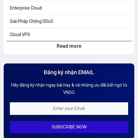
Enterprise Cloud
Giải Pháp Chống DDoS
Cloud VPS
Read more
Hosting Knowledge
Hướng Dẫn Mail G Suite
Đăng ký nhận EMAIL
Hướng dẫn Tên miền
Hãy đăng ký nhận ngay bài hay & và những ưu đãi bất ngờ từ
Kiến thức AI
VNSO.
Kiến Thức CDN & Cloud Security
Mỗi tuần 01 Server
SUBSCRIBE NOW
Server AI