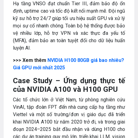
Hạ tầng VNSO đạt chuẩn Tier III, đảm bảo độ ổn
định, uptime cao và tốc độ kết nối mạnh mẽ. Đội ngũ
kỹ sư hỗ trợ 24/7 giúp tối ưu hiệu suất GPU và xử lý
mọi sự cố nhanh chóng. Toàn bộ hệ thống được bảo
vệ nhiều lớp, hỗ trợ VPN và xác thực đa yếu tố
(MFA), đảm bảo an toàn tuyệt đối cho dữ liệu huấn
luyện AI.
>>> Xem thêm
NVIDIA H100 80GB giá bao nhiêu?
Giá GPU mới nhất 2025
Case Study – Ứng dụng thực tế
của NVIDIA A100 và H100 GPU
Các tổ chức lớn ở Việt Nam, từ phòng nghiên cứu
VinAI, tập đoàn FPT đến nhà cung cấp hạ tầng như
Viettel và một số trường/đơn vị giáo dục đã triển
khai NVIDIA A100 từ năm 2020 trở đi, và trong giai
đoạn 2024–2025 bắt đầu nhận và dùng H100 cho
các dự án training quy mô lớn, triển khai LLM, vision