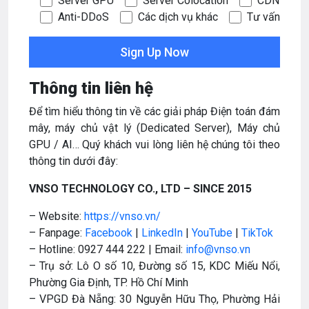
Server GPU
Server Colocation
CDN
Anti-DDoS
Các dịch vụ khác
Tư vấn
Thông tin liên hệ
Để tìm hiểu thông tin về các giải pháp Điện toán đám
mây, máy chủ vật lý (Dedicated Server), Máy chủ
GPU / AI… Quý khách vui lòng liên hệ chúng tôi theo
thông tin dưới đây:
VNSO TECHNOLOGY CO., LTD – SINCE 2015
– Website:
https://vnso.vn/
– Fanpage:
Facebook
|
LinkedIn
|
YouTube
|
TikTok
– Hotline: 0927 444 222 | Email:
info@vnso.vn
– Trụ sở: Lô O số 10, Đường số 15, KDC Miếu Nổi,
Phường Gia Định, TP. Hồ Chí Minh
– VPGD Đà Nẵng: 30 Nguyễn Hữu Thọ, Phường Hải