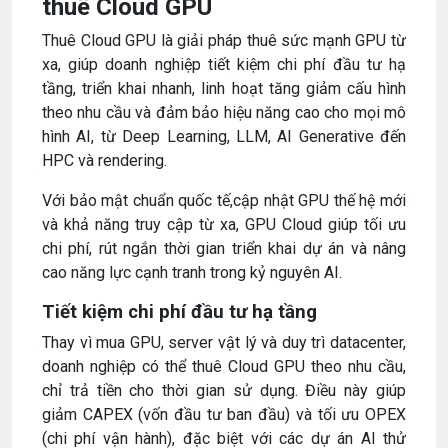
thuê Cloud GPU
Thuê Cloud GPU là giải pháp thuê sức mạnh GPU từ
xa, giúp doanh nghiệp tiết kiệm chi phí đầu tư hạ
tầng, triển khai nhanh, linh hoạt tăng giảm cấu hình
theo nhu cầu và đảm bảo hiệu năng cao cho mọi mô
hình AI, từ Deep Learning, LLM, AI Generative đến
HPC và rendering.
Với bảo mật chuẩn quốc tế,cập nhật GPU thế hệ mới
và khả năng truy cập từ xa, GPU Cloud giúp tối ưu
chi phí, rút ngắn thời gian triển khai dự án và nâng
cao năng lực cạnh tranh trong kỷ nguyên AI.
Tiết kiệm chi phí đầu tư hạ tầng
Thay vì mua GPU, server vật lý và duy trì datacenter,
doanh nghiệp có thể thuê Cloud GPU theo nhu cầu,
chỉ trả tiền cho thời gian sử dụng. Điều này giúp
giảm CAPEX (vốn đầu tư ban đầu) và tối ưu OPEX
(chi phí vận hành), đặc biệt với các dự án AI thử